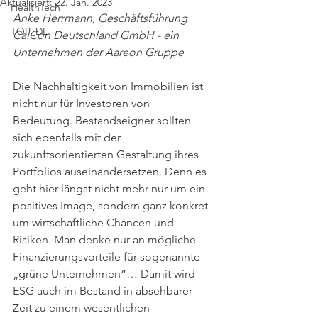
Aktualisiert:
22. Jan. 2023
HealthTech
Anke Herrmann, Geschäftsführung 
TOP_DE
CalCon Deutschland GmbH - ein 
Unternehmen der Aareon Gruppe
Die Nachhaltigkeit von Immobilien ist 
nicht nur für Investoren von 
Bedeutung. Bestandseigner sollten 
sich ebenfalls mit der 
zukunftsorientierten Gestaltung ihres 
Portfolios auseinandersetzen. Denn es 
geht hier längst nicht mehr nur um ein 
positives Image, sondern ganz konkret 
um wirtschaftliche Chancen und 
Risiken. Man denke nur an mögliche 
Finanzierungsvorteile für sogenannte 
„grüne Unternehmen“… Damit wird 
ESG auch im Bestand in absehbarer 
Zeit zu einem wesentlichen 