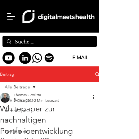
E-MAIL
Beitrag
Alle Beiträge
Thomas Gawlitta
Alle Beiträge
5. Dez. 2022
2 Min. Lesezeit
Whitepaper zur
Immobilien
nachhaltigen
KI
Portfolioentwicklung
Gesundheit