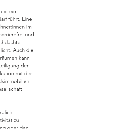
n einem 
f führt. Eine 
hner:innen im 
arrierefrei und 
rchdachte 
cht. Auch die 
sräumen kann 
eiligung der 
ation mit der 
dsimmobilien 
ellschaft 
blich 
vität zu 
ung oder den 