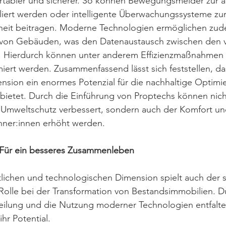
tabler und sicherer. So können Bewegungsmelder zur a
lliert werden oder intelligente Überwachungssysteme zu
eit beitragen. Moderne Technologien ermöglichen zud
 von Gebäuden, was den Datenaustausch zwischen den 
t. Hierdurch können unter anderem Effizienzmaßnahmen i
ert werden. Zusammenfassend lässt sich feststellen, da
nsion ein enormes Potenzial für die nachhaltige Optimi
bietet. Durch die Einführung von Proptechs können nich
d Umweltschutz verbessert, sondern auch der Komfort un
hner:innen erhöht werden.
 Für ein besseres Zusammenleben 
lichen und technologischen Dimension spielt auch der s
Rolle bei der Transformation von Bestandsimmobilien. D
eilung und die Nutzung moderner Technologien entfalte
hr Potential. 