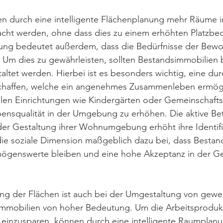
en durch eine intelligente Flächenplanung mehr Räume i
ht werden, ohne dass dies zu einem erhöhten Platzbedar
tung bedeutet außerdem, dass die Bedürfnisse der Bewo
Um dies zu gewährleisten, sollten Bestandsimmobilien b
taltet werden. Hierbei ist es besonders wichtig, eine du
chaffen, welche ein angenehmes Zusammenleben ermögli
ialen Einrichtungen wie Kindergärten oder Gemeinschaft
bensqualität in der Umgebung zu erhöhen. Die aktive Bet
er Gestaltung ihrer Wohnumgebung erhöht ihre Identifik
die soziale Dimension maßgeblich dazu bei, dass Bestan
mögenswerte bleiben und eine hohe Akzeptanz in der Ges
ung der Flächen ist auch bei der Umgestaltung von gewer
mmobilien von hoher Bedeutung. Um die Arbeitsprodukti
einzusparen, können durch eine intelligente Raumplan