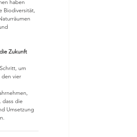
hmen haben 
 Biodiversität, 
 Naturräumen 
und 
die Zukunft
Schritt, um 
den vier 
wahrnehmen, 
, dass die 
 und Umsetzung 
n.