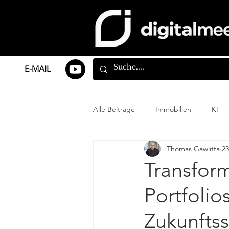
E-MAIL
Alle Beiträge
Immobilien
KI
Thomas Gawlitta
23
Transfor
Portfolio
Zukunfts