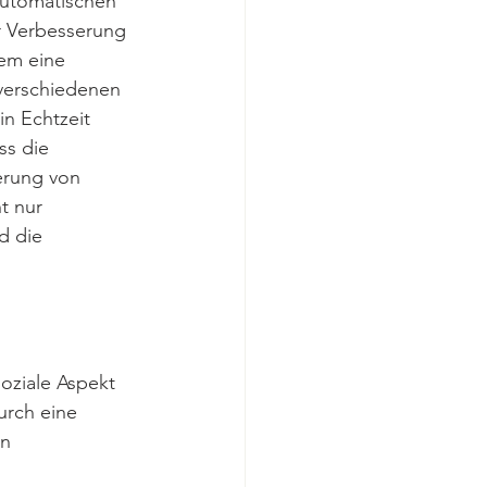
utomatischen 
r Verbesserung 
em eine 
verschiedenen 
n Echtzeit 
ss die 
erung von 
t nur 
d die 
oziale Aspekt 
urch eine 
n 