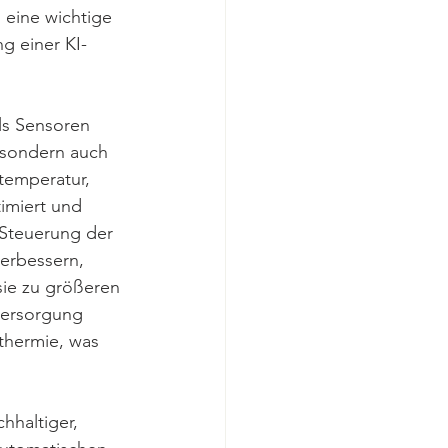
 eine wichtige 
g einer KI-
ls Sensoren 
 sondern auch 
temperatur, 
imiert und 
 Steuerung der 
erbessern, 
ie zu größeren 
versorgung 
thermie, was 
hhaltiger, 