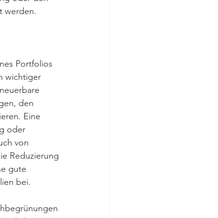
zt werden.
nes Portfolios 
 wichtiger 
rneuerbare 
gen, den 
eren. Eine 
ng oder 
uch von 
die Reduzierung 
ne gute 
ien bei.
chbegrünungen 