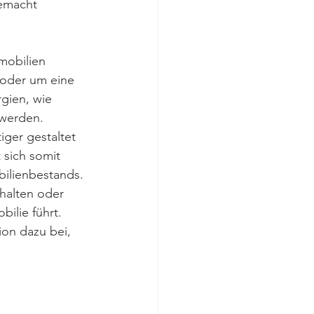
emacht 
mobilien 
 oder um eine 
gien, wie 
werden. 
iger gestaltet 
 sich somit 
bilienbestands. 
halten oder 
ilie führt. 
ion dazu bei, 