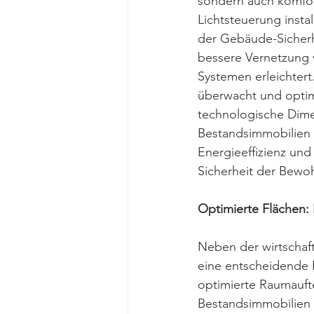
sondern auch komfor
Lichtsteuerung insta
der Gebäude-Sicherh
bessere Vernetzung
Systemen erleichter
überwacht und optimi
technologische Dime
Bestandsimmobilien 
Energieeffizienz un
Sicherheit der Bewo
Optimierte Flächen:
Neben der wirtschaft
eine entscheidende 
optimierte Raumauft
Bestandsimmobilien i