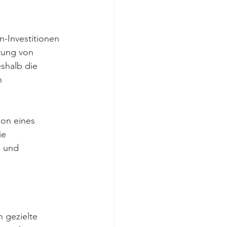
n-Investitionen 
tung von 
shalb die 
n 
ion eines 
ie 
l und 
 gezielte 