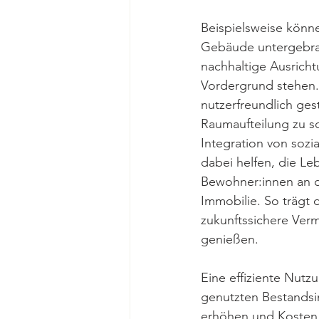
Beispielsweise könn
Gebäude untergebrac
nachhaltige Ausrich
Vordergrund stehen. 
nutzerfreundlich ges
Raumaufteilung zu s
Integration von soz
dabei helfen, die Le
Bewohner:innen an d
Immobilie. So trägt 
zukunftssichere Ver
genießen.
Eine effiziente Nutz
genutzten Bestandsi
erhöhen und Kosten 