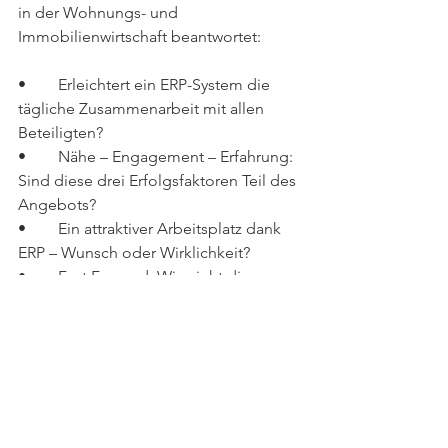
in der Wohnungs- und 
Immobilienwirtschaft beantwortet: 
•	Erleichtert ein ERP-System die 
tägliche Zusammenarbeit mit allen 
Beteiligten?
•	Nähe – Engagement – Erfahrung: 
Sind diese drei Erfolgsfaktoren Teil des 
Angebots?
•	Ein attraktiver Arbeitsplatz dank 
ERP – Wunsch oder Wirklichkeit?
•	Fast Forward: Wie sieht die 
Zusammenarbeit in zehn Jahren aus?
•	Nachhaltigkeit – ein ganz anderes 
oder ein ganz heißes Thema für Ihr 
zukünftiges ERP-System?
•	Kann die Technologie mit Ihren 
Visionen mithalten?
•	Wo fängt Sicherheit an, wo hört 