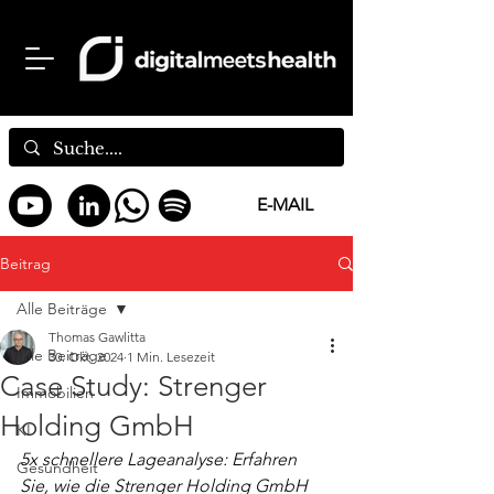
E-MAIL
Beitrag
Alle Beiträge
Thomas Gawlitta
Alle Beiträge
30. Okt. 2024
1 Min. Lesezeit
Case Study: Strenger
Immobilien
Holding GmbH
KI
5x schnellere Lageanalyse: Erfahren 
Gesundheit
Sie, wie die Strenger Holding GmbH 