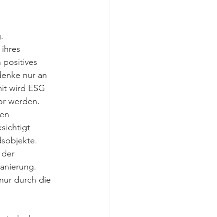
. 
ihres 
 positives 
denke nur an 
it wird ESG 
or werden.
hen 
ichtigt 
dsobjekte. 
 der 
anierung. 
nur durch die 