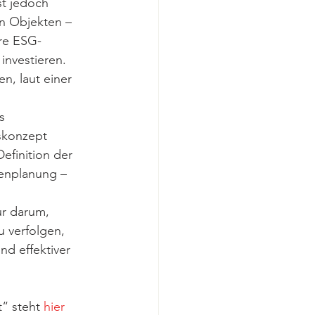
st jedoch 
n Objekten – 
re ESG-
 investieren. 
n, laut einer 
s 
skonzept 
efinition der 
menplanung – 
ur darum, 
 verfolgen, 
d effektiver 
“ steht 
hier