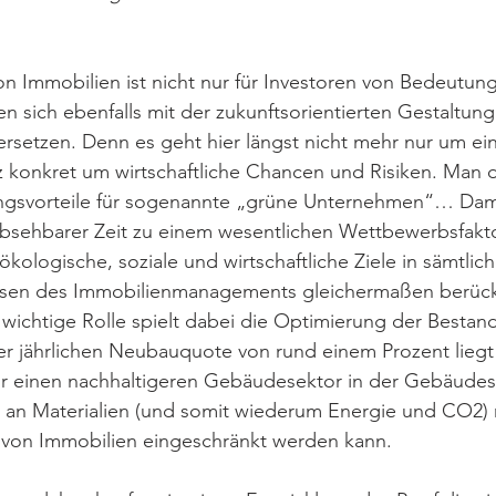
on Immobilien ist nicht nur für Investoren von Bedeutung
n sich ebenfalls mit der zukunftsorientierten Gestaltung 
ersetzen. Denn es geht hier längst nicht mehr nur um ein
 konkret um wirtschaftliche Chancen und Risiken. Man 
ngsvorteile für sogenannte „grüne Unternehmen“… Dam
absehbarer Zeit zu einem wesentlichen Wettbewerbsfakt
kologische, soziale und wirtschaftliche Ziele in sämtlic
ssen des Immobilienmanagements gleichermaßen berücks
 wichtige Rolle spielt dabei die Optimierung der Bestan
er jährlichen Neubauquote von rund einem Prozent liegt
ür einen nachhaltigeren Gebäudesektor in der Gebäudes
 an Materialien (und somit wiederum Energie und CO2) 
g von Immobilien eingeschränkt werden kann.