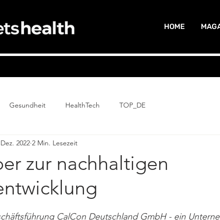
HOME
MAGA
Gesundheit
HealthTech
TOP_DE
 Dez. 2022
2 Min. Lesezeit
er zur nachhaltigen
entwicklung
chäftsführung CalCon Deutschland GmbH - ein Untern