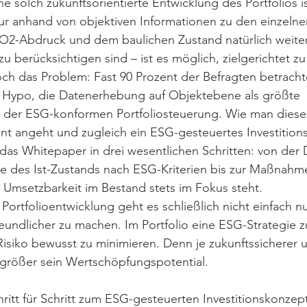
ne solch zukunftsorientierte Entwicklung des Portfolios i
ur anhand von objektiven Informationen zu den einzelne
2-Abdruck und dem baulichen Zustand natürlich weite
 zu berücksichtigen sind – ist es möglich, zielgerichtet zu
och das Problem: Fast 90 Prozent der Befragten betrachte
 Hypo, die Datenerhebung auf Objektebene als größte 
 der ESG-konformen Portfoliosteuerung. Wie man diese
nt angeht und zugleich ein ESG-gesteuertes Investition
 das Whitepaper in drei wesentlichen Schritten: von der D
yse des Ist-Zustands nach ESG-Kriterien bis zur Maßnah
 Umsetzbarkeit im Bestand stets im Fokus steht. 
 Portfolioentwicklung geht es schließlich nicht einfach n
undlicher zu machen. Im Portfolio eine ESG-Strategie zu
isiko bewusst zu minimieren. Denn je zukunftssicherer un
größer sein Wertschöpfungspotential.
itt für Schritt zum ESG-gesteuerten Investitionskonzept