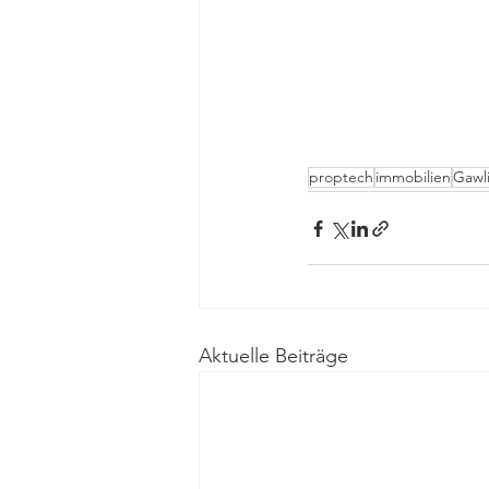
proptech
immobilien
Gawli
Aktuelle Beiträge