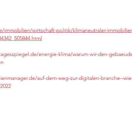
/immobilien/wirtschaft-politik/klimaneutraler-immobili
84342_505844.html
tagesspiegel.de/energie-klima/warum-wir-den-gebaeudes
en
ienmanager.de/auf-dem-weg-zur-digitalen-branche--wie-
92022