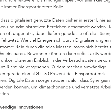
n und effektiverer Dämmungen, spielt vor allem die Digit
ne immer übergeordnetere Rolle. 
 dass digitalisiert genutzte Daten bisher in erster Linie a
chen und administrativen Bereichen gesammelt werden. T
 oft ungenutzt, dabei liefern gerade sie oft die Lösung
fektivität. Wie viel Energie sich durch Digitalisierung ein
tröme: Rein durch digitales Messen lassen sich bereits 
hs einsparen. Bewohner könnten dann selbst aktiv werde
 unkomplizierten Einblick in die Verbrauchsdaten beko
ienz-Richtlinie vorgesehen. Zudem machen aufwändige 
 gerade einmal 20 - 30 Prozent des Einsparpotenzials 
en. Digitale Daten sorgen zudem dafür, dass Synergien 
werden können, um klimaschonende und vernetzte Arbei
ffen. 
twendige Innovationen