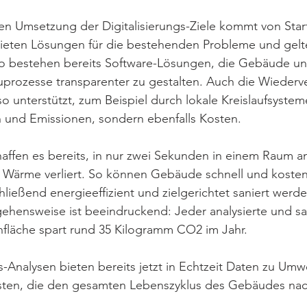
ren Umsetzung der Digitalisierungs-Ziele kommt von Star
ieten Lösungen für die bestehenden Probleme und gelte
 So bestehen bereits Software-Lösungen, die Gebäude un
Bauprozesse transparenter zu gestalten. Auch die Wiede
o unterstützt, zum Beispiel durch lokale Kreislaufsysteme
n und Emissionen, sondern ebenfalls Kosten. 
haffen es bereits, in nur zwei Sekunden in einem Raum a
er Wärme verliert. So können Gebäude schnell und koste
chließend energieeffizient und zielgerichtet saniert werd
gehensweise ist beeindruckend: Jeder analysierte und sa
läche spart rund 35 Kilogramm CO2 im Jahr. 
s-Analysen bieten bereits jetzt in Echtzeit Daten zu Um
ten, die den gesamten Lebenszyklus des Gebäudes nach