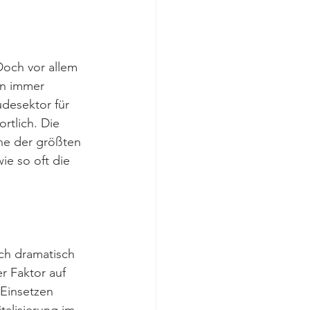
Doch vor allem 
en immer 
udesektor für 
rtlich. Die 
ine der größten 
e so oft die 
ch dramatisch 
r Faktor auf 
 Einsetzen 