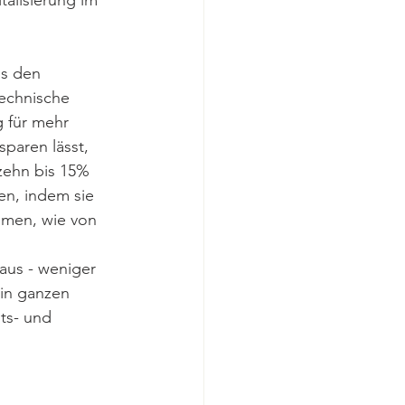
alisierung im 
us den 
echnische 
 für mehr 
sparen lässt, 
zehn bis 15% 
n, indem sie 
mmen, wie von 
aus - weniger 
in ganzen 
ts- und 