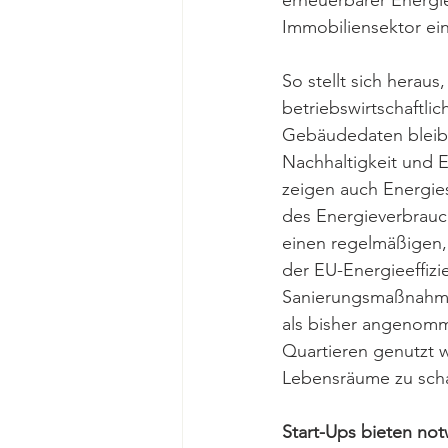
erneuerbarer Energie
Immobiliensektor ei
So stellt sich heraus,
betriebswirtschaftli
Gebäudedaten bleiben
Nachhaltigkeit und Ef
zeigen auch Energies
des Energieverbrauc
einen regelmäßigen,
der EU-Energieeffiz
Sanierungsmaßnahmen
als bisher angenomm
Quartieren genutzt 
Lebensräume zu scha
Start-Ups bieten no