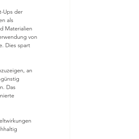
t-Ups der 
n als 
d Materialien 
rverwendung von 
. Dies spart 
nzuzeigen, an 
ngünstig 
en. Das 
nierte 
weltwirkungen 
haltig 