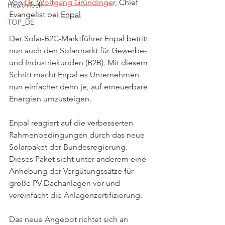
Von 
Dr. Wolfgang Gründinge
r, 
Chief 
HealthTech
Evangelist bei 
Enpal
TOP_DE
Der Solar-B2C-Marktführer Enpal betritt 
nun auch den Solarmarkt für Gewerbe- 
und Industriekunden (B2B). Mit diesem 
Schritt macht Enpal es Unternehmen 
nun einfacher denn je, auf erneuerbare 
Energien umzusteigen.
Enpal reagiert auf die verbesserten 
Rahmenbedingungen durch das neue 
Solarpaket der Bundesregierung. 
Dieses Paket sieht unter anderem eine 
Anhebung der Vergütungssätze für 
große PV-Dachanlagen vor und 
vereinfacht die Anlagenzertifizierung.
Das neue Angebot richtet sich an 