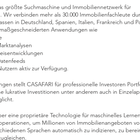
s größte Suchmaschine und Immobiliennetzwerk für 
 Wir verbinden mehr als 30.000 Immobilienfachleute dur
ssen in Deutschland, Spanien, Italien, Frankreich und Po
 maßgeschneiderten Anwendungen wie 
e 
arktanalysen
eisentwicklungen 
Datenfeeds 
Nutzern aktiv zur Verfügung. 
gen stellt CASAFARI für professionelle Investoren Port
e lukrative Investitionen unter anderem auch in Einzela
licht.
er eine proprietäre Technologie für maschinelles Lerne
operationen, um Millionen von Immobilienangeboten vo
chiedenen Sprachen automatisch zu indizieren, zu berein
zugleichen.