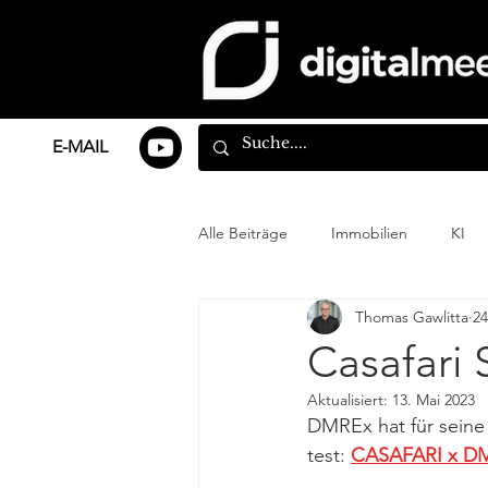
E-MAIL
Alle Beiträge
Immobilien
KI
Thomas Gawlitta
24
Casafari 
Aktualisiert:
13. Mai 2023
DMREx hat für seine
test: 
CASAFARI x D