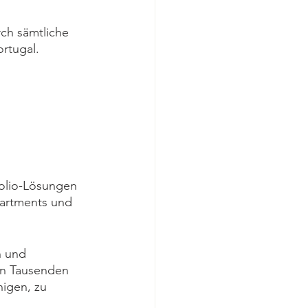
ch sämtliche 
rtugal. 
folio-Lösungen 
partments und 
n und 
n Tausenden 
igen, zu 