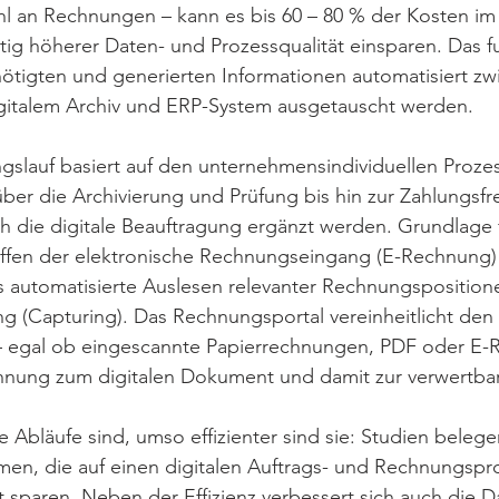
l an Rechnungen – kann es bis 60 – 80 % der Kosten i
itig höherer Daten- und Prozessqualität einsparen. Das fu
ötigten und generierten Informationen automatisiert zw
gitalem Archiv und ERP-System ausgetauscht werden.
ngslauf basiert auf den unternehmensindividuellen Proz
r die Archivierung und Prüfung bis hin zur Zahlungsfre
h die digitale Beauftragung ergänzt werden. Grundlage fü
haffen der elektronische Rechnungseingang (E-Rechnung)
automatisierte Auslesen relevanter Rechnungspositionen
 (Capturing). Das Rechnungsportal vereinheitlicht den 
 egal ob eingescannte Papierrechnungen, PDF oder E-
nung zum digitalen Dokument und damit zur verwertbar
e Abläufe sind, umso effizienter sind sie: Studien belege
en, die auf einen digitalen Auftrags- und Rechnungspro
t sparen. Neben der Effizienz verbessert sich auch die Da