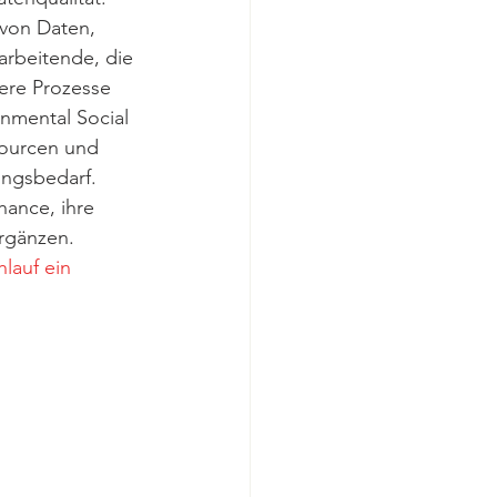
von Daten, 
rbeitende, die 
ere Prozesse 
nmental Social 
sourcen und 
ungsbedarf.
ance, ihre 
ergänzen.
auf ein 