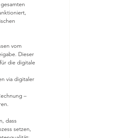
m gesamten 
nktioniert, 
ischen 
essen vom 
igabe. Dieser 
r die digitale 
 
 via digitaler 
Rechnung – 
en. 
n, dass 
zess setzen, 
tenqualität: 