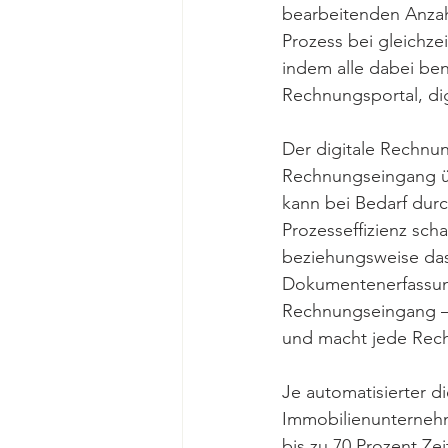
bearbeitenden Anzah
Prozess bei gleichze
indem alle dabei ben
Rechnungsportal, di
Der digitale Rechnu
Rechnungseingang übe
kann bei Bedarf durc
Prozesseffizienz sc
beziehungsweise das 
Dokumentenerfassung
Rechnungseingang –
und macht jede Rech
Je automatisierter di
Immobilienunternehm
bis zu 70 Prozent Zei