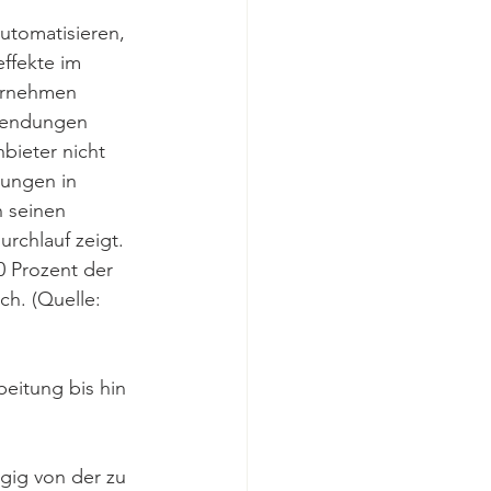
utomatisieren, 
ffekte im 
ernehmen 
nwendungen 
bieter nicht 
sungen in 
 seinen 
rchlauf zeigt.
0 Prozent der 
h. (Quelle: 
eitung bis hin 
gig von der zu 