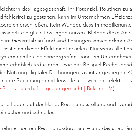
leichtern das Tagesgeschäft. Ihr Potenzial, Routinen zu a
 fehlerfrei zu gestalten, kann im Unternehmen Effizienze
ntbereich erschließen. Kein Wunder, dass Immobilienunt
ozessschritte digitale Lösungen nutzen. Bleiben diese A
ln im Gesamtablauf und sind Lösungen verschiedener An
 lässt sich dieser Effekt nicht erzielen. Nur wenn alle Lö
system nahtlos ineinandergreifen, kann ein Unternehmen
and erheblich reduzieren – wie das Beispiel Rechnungsdu
die Nutzung digitaler Rechnungen rasant angestiegen: 4
n ihre Rechnungen mittlerweile überwiegend elektronisc
Büros dauerhaft digitaler gemacht | Bitkom e.V.
). 
zung liegen auf der Hand: Rechnungsstellung und -verarb
infacher und schneller. 
nternehmen seinen Rechnungsdurchlauf – und das unabhän