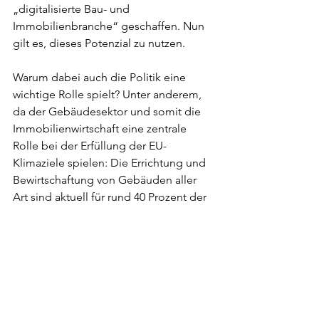
„digitalisierte Bau- und 
Immobilienbranche“ geschaffen. Nun 
gilt es, dieses Potenzial zu nutzen.  
Warum dabei auch die Politik eine 
wichtige Rolle spielt? Unter anderem, 
da der Gebäudesektor und somit die 
Immobilienwirtschaft eine zentrale 
Rolle bei der Erfüllung der EU-
Klimaziele spielen: Die Errichtung und 
Bewirtschaftung von Gebäuden aller 
Art sind aktuell für rund 40 Prozent der 
CO2-Emissionen weltweit 
verantwortlich. Zeit, aktiv zu werden!  
Doch noch tut sich die Branche mit der 
Digitalisierung schwer – und das ohne 
bösen Willen. Es fehlt viel mehr die 
Initialzündung, um sich dem Thema zu 