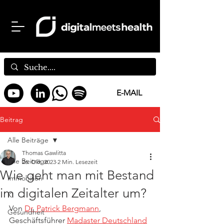
E-MAIL
Beitrag
Alle Beiträge
Thomas Gawlitta
Alle Beiträge
26. Okt. 2023
2 Min. Lesezeit
Wie geht man mit Bestand
Immobilien
im digitalen Zeitalter um?
KI
Von 
Dr. Patrick Bergmann
, 
Gesundheit
Geschäftsführer 
Madaster Deutschland