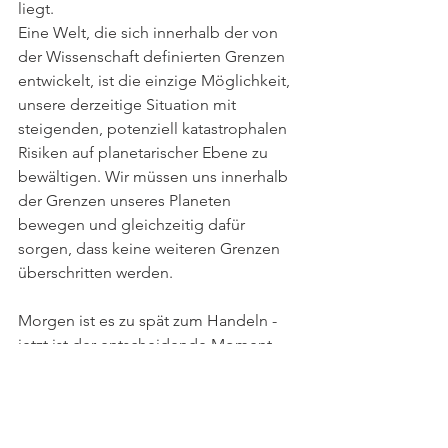
liegt.
Eine Welt, die sich innerhalb der von 
der Wissenschaft definierten Grenzen 
entwickelt, ist die einzige Möglichkeit, 
unsere derzeitige Situation mit 
steigenden, potenziell katastrophalen 
Risiken auf planetarischer Ebene zu 
bewältigen. Wir müssen uns innerhalb 
der Grenzen unseres Planeten 
bewegen und gleichzeitig dafür 
sorgen, dass keine weiteren Grenzen 
überschritten werden.
Morgen ist es zu spät zum Handeln - 
jetzt ist der entscheidende Moment. 
Gemeinsam haben wir die 
Verantwortung, unser Handeln zu 
überdenken, nachhaltige Praktiken zu 
fördern und aktiv zum Schutz unseres 