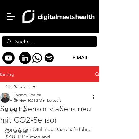
E-MAIL
Beitrag
Alle Beiträge
Thomas Gawlitta
Alle Beiträge
28. Nov. 2024
2 Min. Lesezeit
Smart Sensor viaSens neu
Immobilien
mit CO2-Sensor
KI
Von Werner Ottiliniger, Geschäftsführer 
Gesundheit
SAUER Deutschland