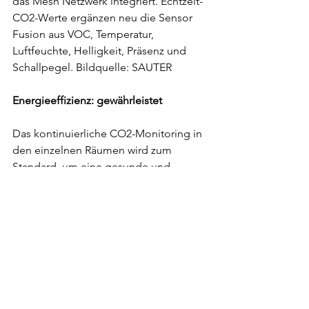
das Mesh Netzwerk integriert. Echtzeit-
CO2-Werte ergänzen neu die Sensor 
Fusion aus VOC, Temperatur, 
Luftfeuchte, Helligkeit, Präsenz und 
Schallpegel. Bildquelle: SAUTER
Energieeffizienz: gewährleistet
Das kontinuierliche CO2-Monitoring in 
den einzelnen Räumen wird zum 
Standard, um eine gesunde und 
angenehme Raumluft zu gewährleisten. 
Erfreulicherweise ergeben sich 
dadurch auch wirtschaftliche Vorteile. 
Bei einer bedarfsgeführten Lüftung 
kann sich die Luftmenge um 20% und 
die elektrische Antriebsleistung um 
fast 50% reduzieren. Mit dieser 
Hebelwirkung macht es sich schnell 