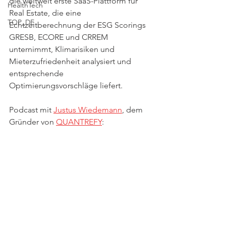
die weltweit erste SaaS-Plattform für 
HealthTech
Real Estate, die eine 
TOP_DE
Echtzeitberechnung der ESG Scorings 
GRESB, ECORE und CRREM 
unternimmt, Klimarisiken und 
Mieterzufriedenheit analysiert und 
entsprechende 
Optimierungsvorschläge liefert. 
Podcast mit 
Justus Wiedemann
, dem 
Gründer von 
QUANTREFY
: