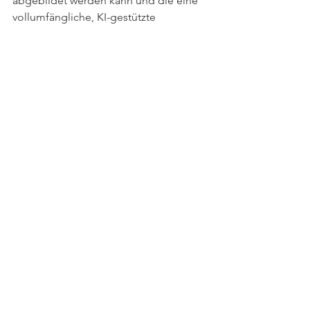
abgebildet werden kann und die eine 
vollumfängliche, KI-gestützte 
Anbindung an umfangreiche, 
personalisierte ESG-Lösungen unserer 
ESG-Serviceanbieter bietet. Unser 
Anspruch: Schaut nicht nur zu, sondern 
packt es an. Denn viel Zeit bleibt uns 
nicht mehr, um den Gebäudebestand 
klimaneutral aufzusetzen. Wir helfen 
dabei: ESG only needs one platform.
https://quantrefy.com
Alle ansehen