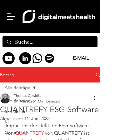
E-MAIL
Beitrag
Alle Beiträge
Thomas Gawlitta
Alle Beiträge
24. Mai 2023
1 Min. Lesezeit
QUANTREFY ESG Software
Immobilien
Aktualisiert:
11. Juni 2023
KI
Impact Insider stellt die ESG Software 
Gesundheit
von 
QUANTREFY
 vor. QUANTREFY ist 