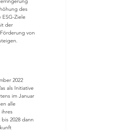
erringerung 
rhöhung des 
e ESG-Ziele 
it der 
 Förderung von 
steigen. 
ember 2022 
 als Initiative 
tens im Januar 
n alle 
ihres 
 bis 2028 dann 
kunft 