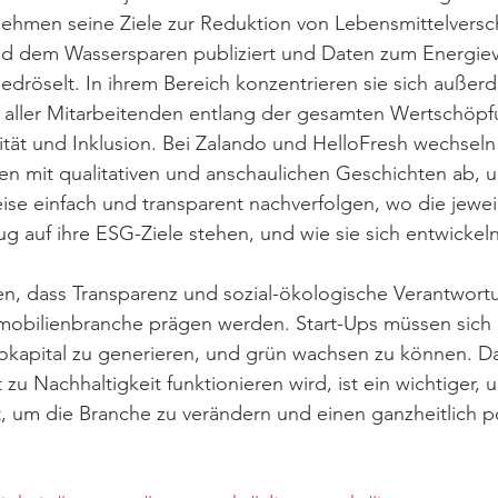
ehmen seine Ziele zur Reduktion von Lebensmittelvers
d dem Wassersparen publiziert und Daten zum Energie
gedröselt. In ihrem Bereich konzentrieren sie sich außer
aller Mitarbeitenden entlang der gesamten Wertschöpf
tät und Inklusion. Bei Zalando und HelloFresh wechseln 
ten mit qualitativen und anschaulichen Geschichten ab, 
se einfach und transparent nachverfolgen, wo die jewei
 auf ihre ESG-Ziele stehen, und wie sie sich entwickeln
en, dass Transparenz und sozial-ökologische Verantwort
obilienbranche prägen werden. Start-Ups müssen sich
kokapital zu generieren, und grün wachsen zu können. Da
t zu Nachhaltigkeit funktionieren wird, ist ein wichtiger, 
tt, um die Branche zu verändern und einen ganzheitlich p