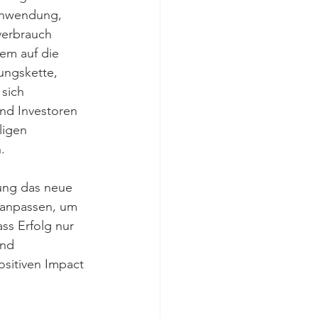
chwendung, 
verbrauch 
dem auf die 
ungskette, 
sich 
und Investoren 
ligen 
. 
ung das neue 
 anpassen, um 
ss Erfolg nur 
und 
ositiven Impact 