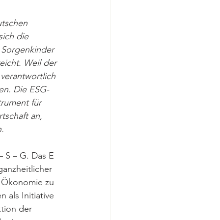
utschen 
sich die 
 Sorgenkinder 
icht. Weil der 
erantwortlich 
gen. Die ESG-
trument für 
schaft an, 
. 
– S – G. Das E 
ganzheitlicher 
nd Ökonomie zu 
als Initiative 
tion der 