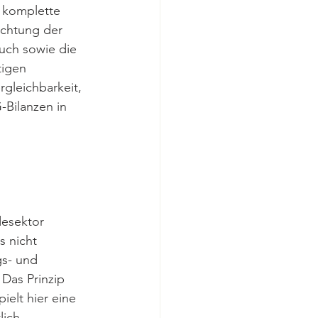
 komplette 
achtung der 
uch sowie die 
igen 
rgleichbarkeit, 
Bilanzen in 
desektor 
 nicht 
s- und 
 Das Prinzip 
elt hier eine 
ich, 