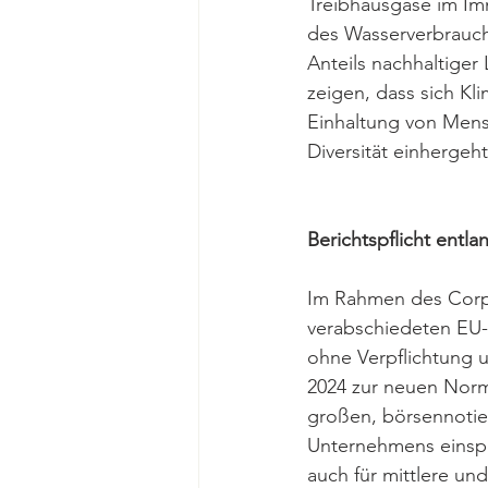
Treibhausgase im Im
des Wasserverbrauch
Anteils nachhaltige
zeigen, dass sich Kl
Einhaltung von Mens
Diversität einhergeh
Berichtspflicht ent
Im Rahmen des Corpo
verabschiedeten EU-Ri
ohne Verpflichtung u
2024 zur neuen Norm
großen, börsennotie
Unternehmens einspei
auch für mittlere un