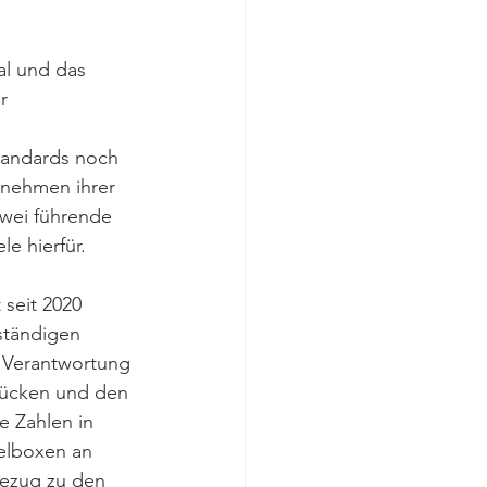
l und das 
r 
 
tandards noch 
rnehmen ihrer 
zwei führende 
e hierfür. 
 seit 2020 
ständigen 
 Verantwortung 
drücken und den 
e Zahlen in 
telboxen an 
Bezug zu den 