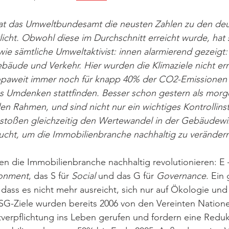
hat das Umweltbundesamt die neusten Zahlen zu den de
licht. Obwohl diese im Durchschnitt erreicht wurde, hat 
e sämtliche Umweltaktivist: innen alarmierend gezeigt:
bäude und Verkehr. Hier wurden die Klimaziele nicht erre
aweit immer noch für knapp 40% der CO2-Emissionen v
les Umdenken stattfinden. Besser schon gestern als mor
den Rahmen, und sind nicht nur ein wichtiges Kontrollins
stoßen gleichzeitig den Wertewandel in der Gebäudewirt
ucht, um die Immobilienbranche nachhaltig zu verändern
en die Immobilienbranche nachhaltig revolutionieren: E 
ronment
, das S für 
Social 
und das G für 
Governance
. Ein 
, dass es nicht mehr ausreicht, sich nur auf Ökologie u
SG-Ziele wurden bereits 2006 von den Vereinten Nationen 
bstverpflichtung ins Leben gerufen und fordern eine Reduk