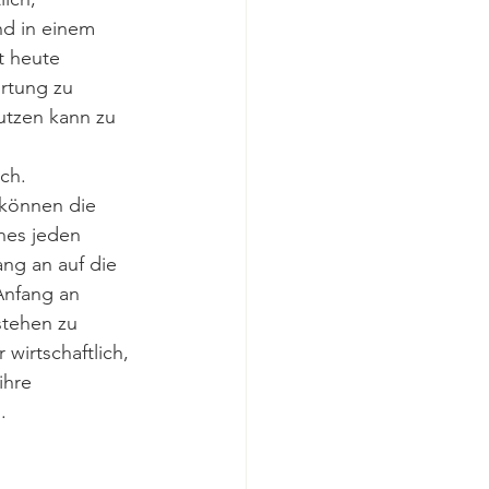
nd in einem 
t heute 
rtung zu 
utzen kann zu 
ch. 
 können die 
nes jeden 
ng an auf die 
Anfang an 
stehen zu 
wirtschaftlich, 
ihre 
.