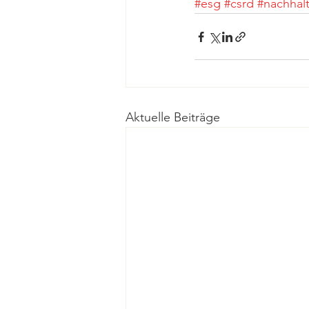
#esg
#csrd
#nachhalt
Aktuelle Beiträge