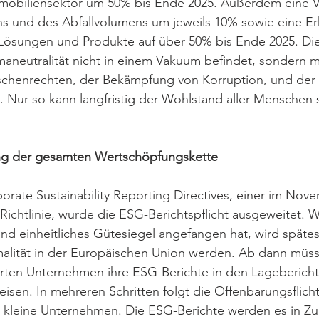
mobiliensektor um 50% bis Ende 2025. Außerdem eine V
s und des Abfallvolumens um jeweils 10% sowie eine E
r Lösungen und Produkte auf über 50% bis Ende 2025. Di
imaneutralität nicht in einem Vakuum befindet, sondern m
chenrechten, der Bekämpfung von Korruption, und der
t. Nur so kann langfristig der Wohlstand aller Menschen 
lang der gesamten Wertschöpfungskette 
rate Sustainability Reporting Directives, einer im Nov
chtlinie, wurde die ESG-Berichtspflicht ausgeweitet. Was
nd einheitliches Gütesiegel angefangen hat, wird spätes
alität in der Europäischen Union werden. Ab dann müsse
rten Unternehmen ihre ESG-Berichte in den Lagebericht 
sen. In mehreren Schritten folgt die Offenbarungsflicht
d kleine Unternehmen. Die ESG-Berichte werden es in Zu