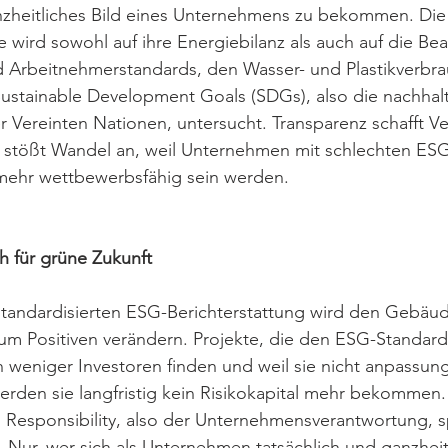
nzheitliches Bild eines Unternehmens zu bekommen. Die
wird sowohl auf ihre Energiebilanz als auch auf die Be
Arbeitnehmerstandards, den Wasser- und Plastikverbra
ustainable Development Goals (SDGs), also die nachhalt
r Vereinten Nationen, untersucht. Transparenz schafft Ve
 stößt Wandel an, weil Unternehmen mit schlechten ESG-
 mehr wettbewerbsfähig sein werden.
h für grüne Zukunft 
 standardisierten ESG-Berichterstattung wird den Gebäu
um Positiven verändern. Projekte, die den ESG-Standards
weniger Investoren finden und weil sie nicht anpassung
werden sie langfristig kein Risikokapital mehr bekommen.
 Responsibility, also der Unternehmensverantwortung, spi
 Nur, wer sich als Unternehmen tatsächlich und ganzheitl