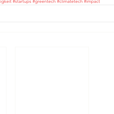
igkeit
#startups
#greentech
#climatetech
#impact