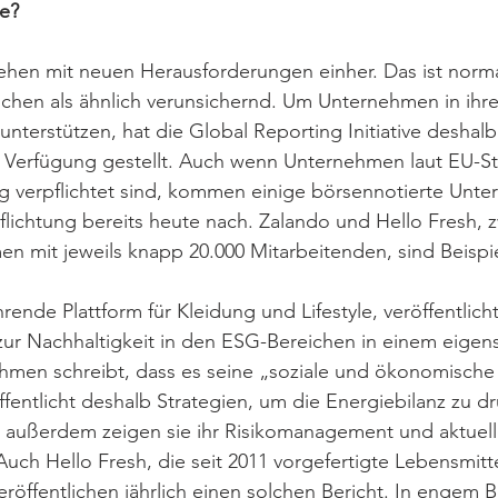
e? 
en mit neuen Herausforderungen einher. Das ist norma
chen als ähnlich verunsichernd. Um Unternehmen in ihre
unterstützen, hat die Global Reporting Initiative deshalb
u Verfügung gestellt. Auch wenn Unternehmen laut EU-S
g verpflichtet sind, kommen einige börsennotierte Unte
flichtung bereits heute nach. Zalando und Hello Fresh, 
 mit jeweils knapp 20.000 Mitarbeitenden, sind Beispiel
ende Plattform für Kleidung und Lifestyle, veröffentlicht
 zur Nachhaltigkeit in den ESG-Bereichen in einem eigen
hmen schreibt, dass es seine „soziale und ökonomische
fentlicht deshalb Strategien, um die Energiebilanz zu 
, außerdem zeigen sie ihr Risikomanagement und aktuell
 Auch Hello Fresh, die seit 2011 vorgefertigte Lebensmit
veröffentlichen jährlich einen solchen Bericht. In engem 