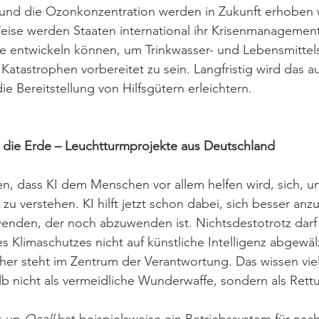
und die Ozonkonzentration werden in Zukunft erhoben
eise werden Staaten international ihr Krisenmanagemen
 entwickeln können, um Trinkwasser- und Lebensmittels
atastrophen vorbereitet zu sein. Langfristig wird das a
e Bereitstellung von Hilfsgütern erleichtern. 
r die Erde – Leuchtturmprojekte aus Deutschland 
en, dass KI dem Menschen vor allem helfen wird, sich, u
r zu verstehen. KI hilft jetzt schon dabei, sich besser an
nden, der noch abzuwenden ist. Nichtsdestotrotz darf 
Klimaschutzes nicht auf künstliche Intelligenz abgewäl
her steht im Zentrum der Verantwortung. Das wissen vi
b nicht als vermeidliche Wunderwaffe, sondern als Rett