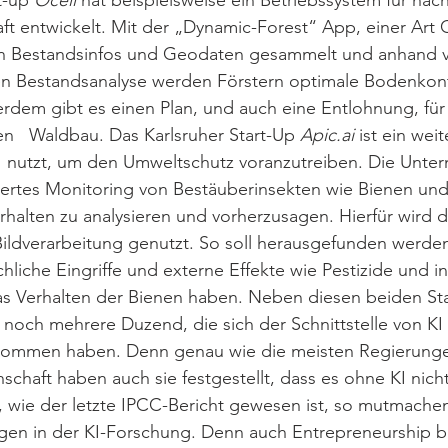
-up 
Ocell 
hat beispielsweise ein Betriebssystem für nac
haft entwickelt. Mit der „Dynamic-Forest“ App, einer Ar
n Bestandsinfos und Geodaten gesammelt und anhand vo
ten Bestandsanalyse werden Förstern optimale Bodenkont
rdem gibt es einen Plan, und auch eine Entlohnung, für
n   Waldbau. Das Karlsruher Start-Up 
Apic.ai
 ist ein weit
 nutzt, um den Umweltschutz voranzutreiben. Die Unt
iertes Monitoring von Bestäuberinsekten wie Bienen u
erhalten zu analysieren und vorherzusagen. Hierfür wird d
ildverarbeitung genutzt. So soll herausgefunden werden
iche Eingriffe und externe Effekte wie Pestizide und in
as Verhalten der Bienen haben. Neben diesen beiden Sta
d noch mehrere Duzend, die sich der Schnittstelle von KI
ommen haben. Denn genau wie die meisten Regierunge
schaft haben auch sie festgestellt, dass es ohne KI nicht
, wie der letzte IPCC-Bericht gewesen ist, so mutmachen
ngen in der KI-Forschung. Denn auch Entrepreneurship b