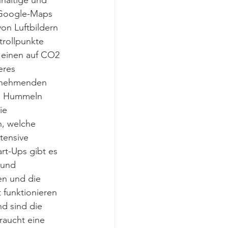
hhaltige und 
t Google-Maps 
n Luftbildern 
rollpunkte 
 einen auf CO2 
eres 
ernehmenden 
nd Hummeln 
ie 
, welche 
tensive 
rt-Ups gibt es 
 und 
n und die 
 funktionieren 
d sind die 
raucht eine 