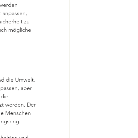
 werden 
t anpassen, 
icherheit zu 
uch mögliche 
nd die Umwelt, 
zupassen, aber 
die 
zt werden. Der 
ele Menschen 
ungsring.