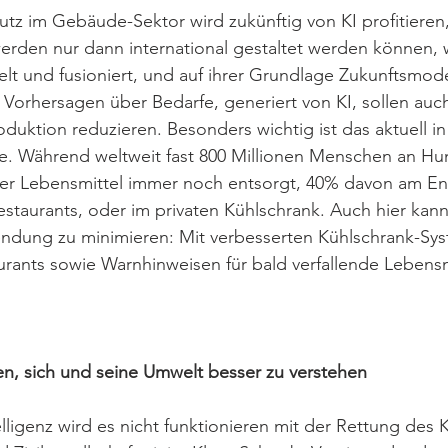
tz im Gebäude-Sektor wird zukünftig von KI profitieren
werden nur dann international gestaltet werden können,
t und fusioniert, und auf ihrer Grundlage Zukunftsmodell
Vorhersagen über Bedarfe, generiert von KI, sollen auch
oduktion reduzieren. Besonders wichtig ist das aktuell in
e. Während weltweit fast 800 Millionen Menschen an Hun
ller Lebensmittel immer noch entsorgt, 40% davon am En
Restaurants, oder im privaten Kühlschrank. Auch hier kann 
dung zu minimieren: Mit verbesserten Kühlschrank-Sy
rants sowie Warnhinweisen für bald verfallende Lebensmi
, sich und seine Umwelt besser zu verstehen 
lligenz wird es nicht funktionieren mit der Rettung des K