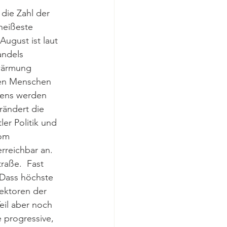
die Zahl der 
heißeste 
ugust ist laut 
ndels 
rwärmung 
nen Menschen 
dens werden 
ändert die 
ler Politik und 
om 
erreichbar an. 
aße.  Fast 
Dass höchste 
Sektoren der 
il aber noch 
 progressive, 