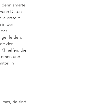
, denn smarte 
 wenn Daten 
e erstellt 
 in der 
 der 
ger leiden, 
de der 
KI helfen, die 
stemen und 
ttel in 
limas, da sind 