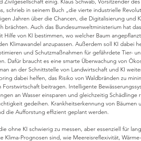
 Zivilgesellschaft einig. Klaus Schwab, Vorsitzender des
, schrieb in seinem Buch „die vierte industrielle Revolut
nigen Jahren über die Chancen, die Digitalisierung und K
ch brächten. Auch das Bundesumweltministerium hat das 
t Hilfe von KI bestimmen, wo welcher Baum angepflanzt 
en Klimawandel anzupassen. Außerdem soll KI dabei hel
optimieren und Schutzmaßnahmen für gefährdete Tier- un
llen. Dafür braucht es eine smarte Überwachung von Ök
man an der Schnittstelle von Landwirtschaft und KI weiter
oring dabei helfen, das Risiko von Waldbränden zu mini
n Forstwirtschaft beitragen. Intelligente Bewässerungss
en an Wasser einsparen und gleichzeitig Schädlinge re
chtigkeit gedeihen. Krankheitserkennung von Bäumen u
d die Aufforstung effizient geplant werden. 
die ohne KI schwierig zu messen, aber essenziell für lang
e Klima-Prognosen sind, wie Meereisreflexivität, Wärme-