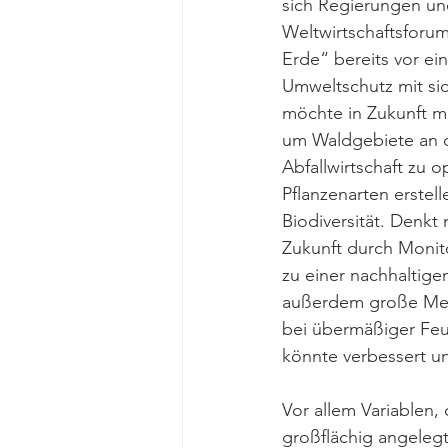
sich Regierungen und
Weltwirtschaftsforums
Erde“ bereits vor ei
Umweltschutz mit si
möchte in Zukunft mi
um Waldgebiete an d
Abfallwirtschaft zu 
Pflanzenarten erste
Biodiversität. Denkt 
Zukunft durch Monit
zu einer nachhaltige
außerdem große Meng
bei übermäßiger Feu
könnte verbessert un
Vor allem Variablen, 
großflächig angelegt