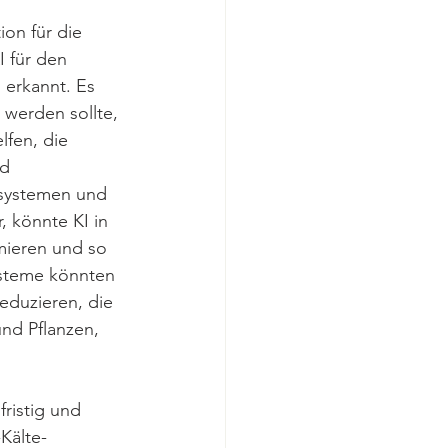
 
ion für die 
I für den 
erkannt. Es 
werden sollte, 
fen, die 
d 
osystemen und 
, könnte KI in 
mieren und so 
ysteme könnten 
duzieren, die 
nd Pflanzen, 
fristig und 
Kälte-