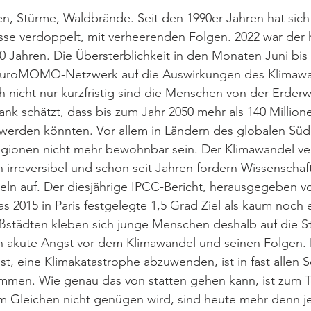
n, Stürme, Waldbrände. Seit den 1990er Jahren hat sich 
sse verdoppelt, mit verheerenden Folgen. 2022 war der 
 Jahren. Die Übersterblichkeit in den Monaten Juni bis A
uroMOMO-Netzwerk auf die Auswirkungen des Klimawa
h nicht nur kurzfristig sind die Menschen von der Erde
ank schätzt, dass bis zum Jahr 2050 mehr als 140 Millio
n werden könnten. Vor allem in Ländern des globalen Sü
gionen nicht mehr bewohnbar sein. Der Klimawandel ver
n irreversibel und schon seit Jahren fordern Wissenschaft
eln auf. Der diesjährige IPCC-Bericht, herausgegeben v
as 2015 in Paris festgelegte 1,5 Grad Ziel als kaum noch 
städten kleben sich junge Menschen deshalb auf die Str
 akute Angst vor dem Klimawandel und seinen Folgen. 
ist, eine Klimakatastrophe abzuwenden, ist in fast allen 
mmen. Wie genau das von statten gehen kann, ist zum Te
m Gleichen nicht genügen wird, sind heute mehr denn je