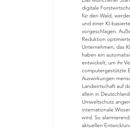
Das Münchener Start
digitale Forstwirtsc
für den Wald, werde
und einer KI-basier
vorgeschlagen. Auße
Reduktion optimierte
Unternehmen, das KI
haben ein automatis
entwickelt, um ihr V
computergestützte B
Auswirkungen menschl
Landwirtschaft auf d
allein in Deutschlan
Umweltschutz angen
internationale Wissen
wird. So alarmierend
aktuellen Entwicklu