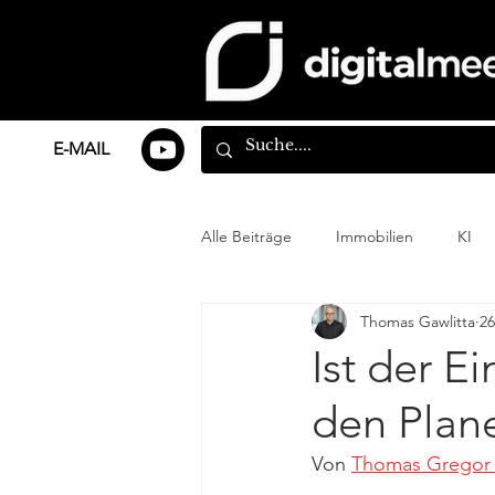
E-MAIL
Alle Beiträge
Immobilien
KI
Thomas Gawlitta
26
Ist der E
den Plane
Von 
Thomas Gregor 