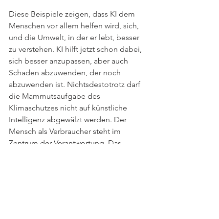
Diese Beispiele zeigen, dass KI dem 
Menschen vor allem helfen wird, sich, 
und die Umwelt, in der er lebt, besser 
zu verstehen. KI hilft jetzt schon dabei, 
sich besser anzupassen, aber auch 
Schaden abzuwenden, der noch 
abzuwenden ist. Nichtsdestotrotz darf 
die Mammutsaufgabe des 
Klimaschutzes nicht auf künstliche 
Intelligenz abgewälzt werden. Der 
Mensch als Verbraucher steht im 
Zentrum der Verantwortung. Das 
wissen viele Menschen und nutzen KI 
deshalb nicht als vermeidliche 
Wunderwaffe, sondern als Rettungsring.
Das Münchener Start-up 
Ocell 
hat 
beispielsweise ein Betriebssystem für 