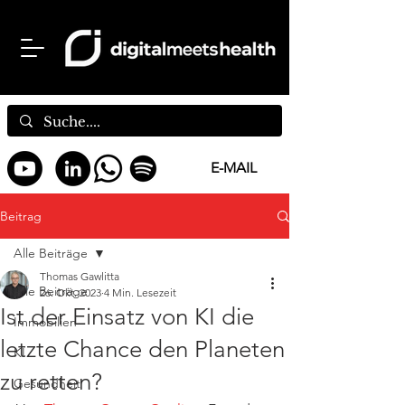
E-MAIL
Beitrag
Alle Beiträge
Thomas Gawlitta
Alle Beiträge
26. Okt. 2023
4 Min. Lesezeit
Ist der Einsatz von KI die
Immobilien
letzte Chance den Planeten
KI
zu retten?
Gesundheit