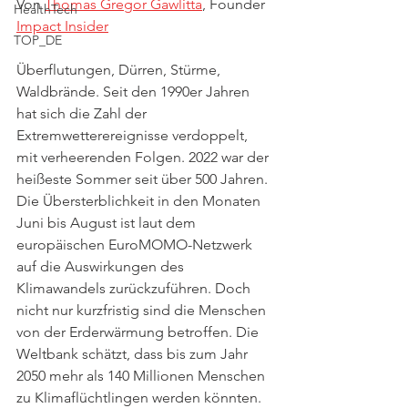
Von 
Thomas Gregor Gawlitta
, Founder 
HealthTech
Impact Insider
TOP_DE
Überflutungen, Dürren, Stürme, 
Waldbrände. Seit den 1990er Jahren 
hat sich die Zahl der 
Extremwetterereignisse verdoppelt, 
mit verheerenden Folgen. 2022 war der 
heißeste Sommer seit über 500 Jahren. 
Die Übersterblichkeit in den Monaten 
Juni bis August ist laut dem 
europäischen EuroMOMO-Netzwerk 
auf die Auswirkungen des 
Klimawandels zurückzuführen. Doch 
nicht nur kurzfristig sind die Menschen 
von der Erderwärmung betroffen. Die 
Weltbank schätzt, dass bis zum Jahr 
2050 mehr als 140 Millionen Menschen 
zu Klimaflüchtlingen werden könnten. 