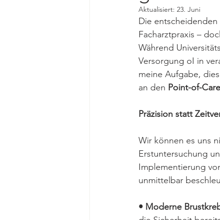
Aktualisiert:
23. Juni
Die entscheidenden W
Facharztpraxis – doc
Während Universität
Versorgung oI in ver
meine Aufgabe, diese
an den 
Point-of-Care
Präzision statt Zeitve
Wir können es uns n
Erstuntersuchung und
Implementierung vo
unmittelbar beschle
• Moderne Brustkreb