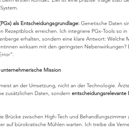
s beim ersten Kontakt. Ziel ist eine präzise Triage statt 
 System.
(PGx) als Entscheidungsgrundlage: 
Genetische Daten sin
en Rezeptblock erreichen. Ich integriere PGx-Tools so in
tenberge erhalten, sondern eine klare Antwort: Welche M
ientinnen wirksam mit den geringsten Nebenwirkungen? D
Error“.
 unternehmerische Mission
 meist an der Umsetzung, nicht an der Technologie. Ärzt
ne zusätzlichen Daten, sondern 
entscheidungsrelevante 
 die Brücke zwischen High-Tech und Behandlungszimmer 
nger auf bürokratische Mühlen warten. Ich treibe die Ver