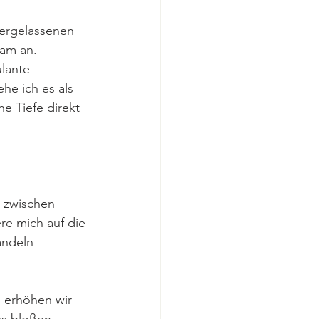
dergelassenen 
am an. 
ulante 
he ich es als 
e Tiefe direkt 
n zwischen 
re mich auf die 
Handeln 
 erhöhen wir 