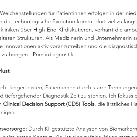
eichenstellungen für Patientinnen erfolgen in der nie
h die technologische Evolution kommt dort viel zu langs
skliniken über High-End-KI diskutieren, verharrt die amb
alteten Strukturen. Als Medizinerin und Unternehmerin se
 Innovationen aktiv voranzutreiben und die diagnostisch
 
zu bringen - 
Primärdiagnostik.
rlust
icht länger leisten, Patientinnen durch starre Trennunge
 tiefergehender Diagnostik Zeit zu stehlen. Ich fokussie
n 
Clinical Decision Support (CDS) Tools
, die ärztliches 
unigen:
svorsorge: 
Durch KI-gestützte Analysen von Biomarkern