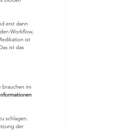
des bloßen 
d erst dann 
 den Workflow, 
edikation ist 
as ist das 
e brauchen im 
Informationen 
zu schlagen. 
netzung der 