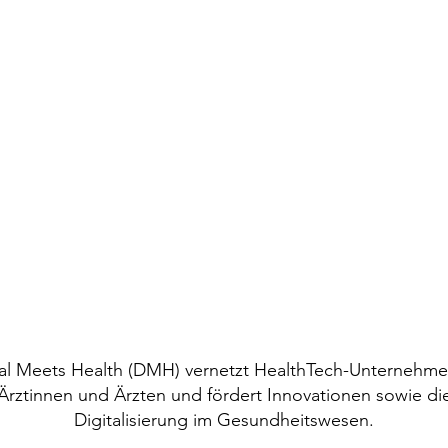
mehr sein muss als ein
unterschriebener Zettel
tal Meets Health (DMH) vernetzt HealthTech-Unternehme
Ärztinnen und Ärzten und fördert Innovationen sowie di
Digitalisierung im Gesundheitswesen.