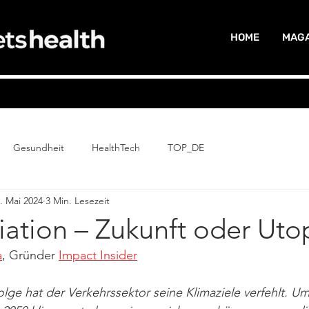
HOME
MAGA
Gesundheit
HealthTech
TOP_DE
. Mai 2024
3 Min. Lesezeit
ation – Zukunft oder Uto
a
, Gründer 
Impact Insider
olge hat der Verkehrssektor seine Klimaziele verfehlt. Um