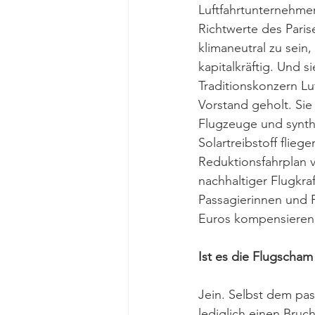
Luftfahrtunternehme
Richtwerte des Paris
klimaneutral zu sein,
kapitalkräftig. Und s
Traditionskonzern Luf
Vorstand geholt. Sie 
Flugzeuge und synthe
Solartreibstoff flieg
Reduktionsfahrplan v
nachhaltiger Flugkra
Passagierinnen und P
Euros kompensieren 
Ist es die Flugscham
Jein. Selbst dem pas
lediglich einen Bruc