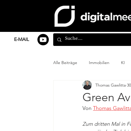
E-MAIL
Alle Beiträge
Immobilien
KI
Thomas Gawlitta
30
Green Avi
Von 
Thomas Gawlitt
Zum dritten Mal in F