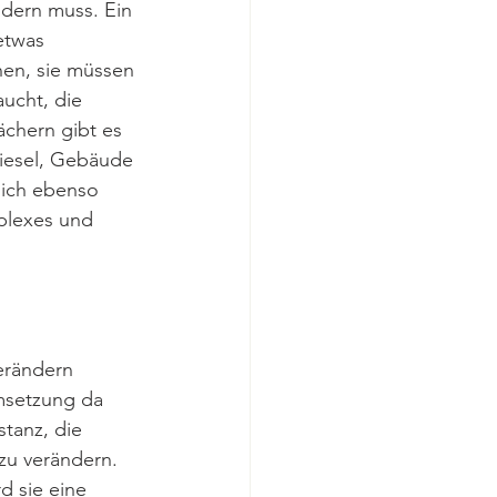
dern muss. Ein 
etwas 
en, sie müssen 
ucht, die 
ächern gibt es 
iesel, Gebäude 
sich ebenso 
plexes und 
erändern 
msetzung da 
stanz, die 
 zu verändern. 
d sie eine 