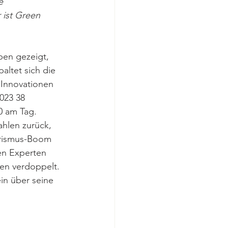
e 
 ist Green 
en gezeigt, 
altet sich die 
 Innovationen 
2023 38 
0 am Tag. 
hlen zurück, 
rismus-Boom 
en Experten 
en verdoppelt. 
in über seine 