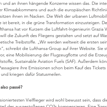
n und an ihnen hängende Konzerne wissen das. Die inter
er Klimaabkommens und auch die europäischen Richtlinie
 sitzen ihnen im Nacken. Die Welt der urbanen Luftmobilit
ie ist bereit, in die grüne Transformation einzusteigen. D
thansa hat vor Kurzem die Luftfahrt-Ingenieurin Grazia Vi
will die Zukunft des Fliegens gestalten und setzt auf Was
tische Treibstoffe. „Wir werden weltweit die ersten sein
en“, schreibt die Lufthansa-Group auf ihrer Website. Sie st
or, eine Mobilisierung der Flugzeugflotte und die Erze
ftstoffe, Sustainable Aviation Fuels (SAF). Außerdem kö
assagiere ihre Emissionen schon beim Kauf des Tickets 
und kriegen dafür Statusmeilen.  
 also passé?
sioniertesten Vielflieger wird wohl bewusst sein, dass d
hteil des ausgestoßenen CO2s kompensieren. Eine Transf