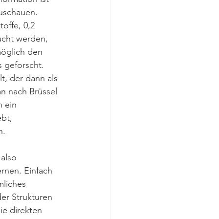
uschauen. 
offe, 0,2 
ucht werden, 
öglich den 
 geforscht. 
, der dann als 
an nach Brüssel 
 ein 
bt, 
n.
also 
rnen. Einfach 
mliches 
er Strukturen 
ie direkten 