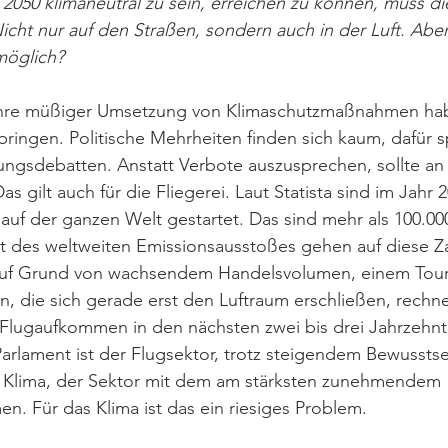
s 2050 klimaneutral zu sein, erreichen zu können, muss di
cht nur auf den Straßen, sondern auch in der Luft. Aber
möglich? 
hre müßiger Umsetzung von Klimaschutzmaßnahmen hab
ringen. Politische Mehrheiten finden sich kaum, dafür sp
ungsdebatten. Anstatt Verbote auszusprechen, sollte an
s gilt auch für die Fliegerei. Laut Statista sind im Jahr 
auf der ganzen Welt gestartet. Das sind mehr als 100.00
t des weltweiten Emissionsausstoßes gehen auf diese Za
Auf Grund von wachsendem Handelsvolumen, einem Tou
, die sich gerade erst den Luftraum erschließen, rechn
 Flugaufkommen in den nächsten zwei bis drei Jahrzehnt
rlament ist der Flugsektor, trotz steigendem Bewusstse
as Klima, der Sektor mit dem am stärksten zunehmendem 
. Für das Klima ist das ein riesiges Problem.