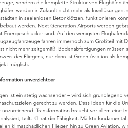
zeuge, sondern die komplette Struktur von Flughäfen än
häfen werden in Zukunft nicht mehr als Insellösungen, 
tädten in seelenlosen Betonklötzen, funktionieren könn
bebaut werden. Next Generation Airports werden gebra
cht Energieschlucker sind. Auf den wenigsten Flughafend
lugzeugfahrzeuge fahren immernoch zum Großteil mit D
 ist nicht mehr zeitgemäß. Bodenabfertigungen müssen 
ozess des Fliegens, nur dann ist Green Aviation als kom
ojekt möglich.
nsformation unverzichtbar
gen ist ein stetig wachsender – wird sich grundlegend v
aschutzzielen gerecht zu werden. Dass Ideen für die U
er unzureichend. Transformation braucht vor allem eine In
nalysiert, teilt. KI hat die Fähigkeit, Märkte fundamental
llen klimaschädlichen Fliegen hin zu Green Aviation, wir