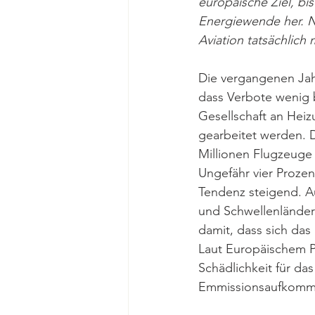
europäische Ziel, bi
Energiewende her. Ni
Aviation tatsächlich 
Die vergangenen Ja
dass Verbote wenig b
Gesellschaft an Heiz
gearbeitet werden. Da
Millionen Flugzeuge 
Ungefähr vier Prozen
Tendenz steigend. 
und Schwellenländern
damit, dass sich das
Laut Europäischem Pa
Schädlichkeit für d
Emmissionsaufkommen