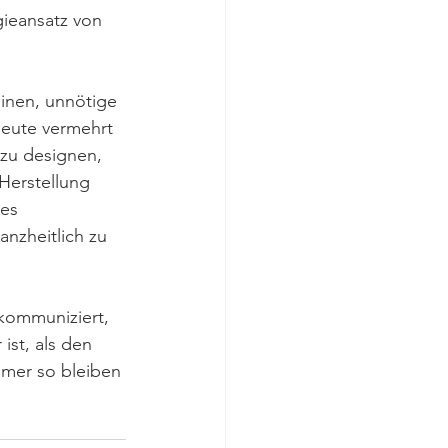
ieansatz von 
inen, unnötige 
heute vermehrt 
zu designen, 
Herstellung 
es 
nzheitlich zu 
 kommuniziert, 
ist, als den 
mmer so bleiben 