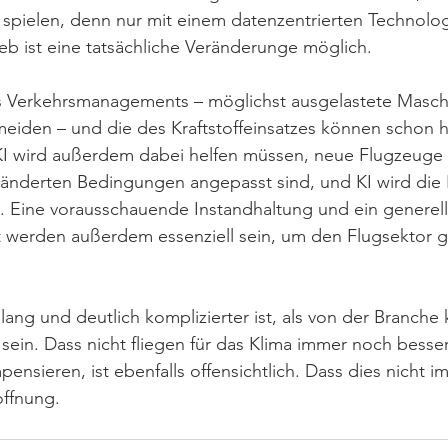
spielen, denn nur mit einem datenzentrierten Technolog
eb ist eine tatsächliche Veränderunge möglich.
 Verkehrsmanagements – möglichst ausgelastete Masch
eiden – und die des Kraftstoffeinsatzes können schon 
KI wird außerdem dabei helfen müssen, neue Flugzeuge 
ränderten Bedingungen angepasst sind, und KI wird die 
. Eine vorausschauende Instandhaltung und ein generell
erden außerdem essenziell sein, um den Flugsektor ga
ang und deutlich komplizierter ist, als von der Branche
sein. Dass nicht fliegen für das Klima immer noch besser 
ensieren, ist ebenfalls offensichtlich. Dass dies nicht i
ffnung.  