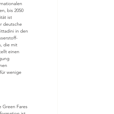
nationalen 
n, bis 2050 
ät ist 
er deutsche 
ttadini in den 
serstoff-
, die mit 
ellt einen 
ugung 
nnen 
für wenige 
ie Green Fares 
ormation ist 