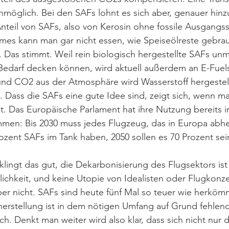
möglich. Bei den SAFs lohnt es sich aber, genauer hinz
Anteil von SAFs, also von Kerosin ohne fossile Ausgangsst
mmes kann man gar nicht essen, wie Speiseölreste gebra
Das stimmt. Weil rein biologisch hergestellte SAFs unm
Bedarf decken können, wird aktuell außerdem an E-Fuels
nd CO2 aus der Atmosphäre wird Wasserstoff hergestellt
ll. Dass die SAFs eine gute Idee sind, zeigt sich, wenn m
. Das Europäische Parlament hat ihre Nutzung bereits in
en: Bis 2030 muss jedes Flugzeug, das in Europa abhe
zent SAFs im Tank haben, 2050 sollen es 70 Prozent sei
klingt das gut, die Dekarbonisierung des Flugsektors ist 
lichkeit, und keine Utopie von Idealisten oder Flugkonze
ber nicht. SAFs sind heute fünf Mal so teuer wie herköm
erstellung ist in dem nötigen Umfang auf Grund fehlend
h. Denkt man weiter wird also klar, dass sich nicht nur d