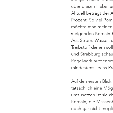
über diesen Hebel un
Aktuell beträgt der 
Prozent. So viel Po
möchte man meinen. 
steigenden Kerosin-
Aus Strom, Wasser, u
Treibstoff dienen so
und Straßburg schaut
Regelwerk aufgenomm
mindestens sechs Pro
Auf den ersten Blick 
tatsächlich eine Mög
umzusetzen ist sie a
Kerosin, die Massenh
noch gar nicht möglic