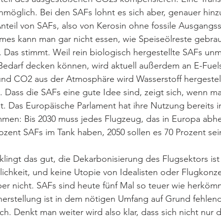
möglich. Bei den SAFs lohnt es sich aber, genauer hinz
Anteil von SAFs, also von Kerosin ohne fossile Ausgangsst
mmes kann man gar nicht essen, wie Speiseölreste gebra
Das stimmt. Weil rein biologisch hergestellte SAFs unm
Bedarf decken können, wird aktuell außerdem an E-Fuels
nd CO2 aus der Atmosphäre wird Wasserstoff hergestellt
ll. Dass die SAFs eine gute Idee sind, zeigt sich, wenn m
. Das Europäische Parlament hat ihre Nutzung bereits in
en: Bis 2030 muss jedes Flugzeug, das in Europa abhe
zent SAFs im Tank haben, 2050 sollen es 70 Prozent sei
klingt das gut, die Dekarbonisierung des Flugsektors ist 
lichkeit, und keine Utopie von Idealisten oder Flugkonze
ber nicht. SAFs sind heute fünf Mal so teuer wie herköm
erstellung ist in dem nötigen Umfang auf Grund fehlend
h. Denkt man weiter wird also klar, dass sich nicht nur d