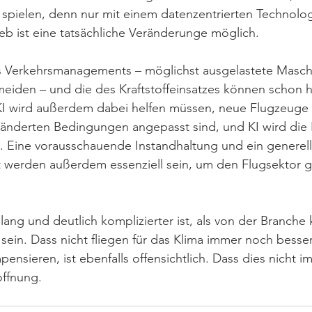
spielen, denn nur mit einem datenzentrierten Technolog
eb ist eine tatsächliche Veränderunge möglich.
 Verkehrsmanagements – möglichst ausgelastete Masch
eiden – und die des Kraftstoffeinsatzes können schon 
KI wird außerdem dabei helfen müssen, neue Flugzeuge 
ränderten Bedingungen angepasst sind, und KI wird die 
. Eine vorausschauende Instandhaltung und ein generell
erden außerdem essenziell sein, um den Flugsektor ga
ang und deutlich komplizierter ist, als von der Branche
sein. Dass nicht fliegen für das Klima immer noch besser 
ensieren, ist ebenfalls offensichtlich. Dass dies nicht i
ffnung.  