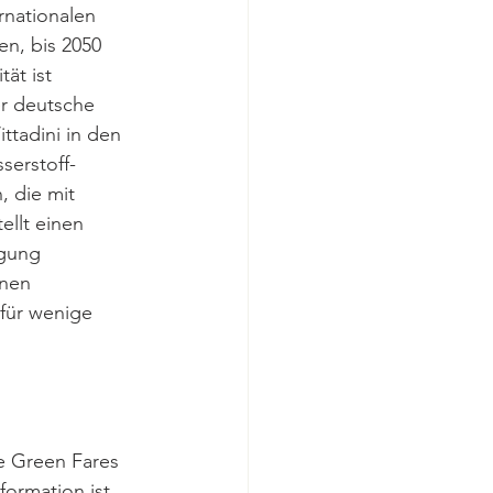
nationalen 
n, bis 2050 
ät ist 
er deutsche 
ttadini in den 
serstoff-
, die mit 
ellt einen 
ugung 
nnen 
für wenige 
ie Green Fares 
ormation ist 