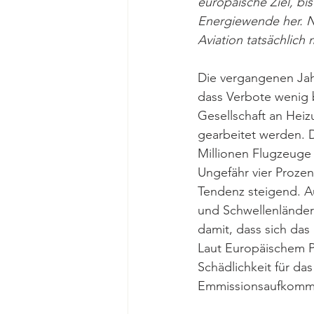
europäische Ziel, bi
Energiewende her. Ni
Aviation tatsächlich 
Die vergangenen Ja
dass Verbote wenig b
Gesellschaft an Heiz
gearbeitet werden. Da
Millionen Flugzeuge 
Ungefähr vier Prozen
Tendenz steigend. 
und Schwellenländern
damit, dass sich das
Laut Europäischem Pa
Schädlichkeit für d
Emmissionsaufkommen