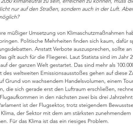
s 2050 klimaneutral zu sein, erreichen zu können, muss di
cht nur auf den Straßen, sondern auch in der Luft. Aber
möglich? 
hre müßiger Umsetzung von Klimaschutzmaßnahmen hab
ringen. Politische Mehrheiten finden sich kaum, dafür sp
ungsdebatten. Anstatt Verbote auszusprechen, sollte an
s gilt auch für die Fliegerei. Laut Statista sind im Jahr 
auf der ganzen Welt gestartet. Das sind mehr als 100.00
t des weltweiten Emissionsausstoßes gehen auf diese Za
Auf Grund von wachsendem Handelsvolumen, einem Tou
, die sich gerade erst den Luftraum erschließen, rechn
 Flugaufkommen in den nächsten zwei bis drei Jahrzehnt
rlament ist der Flugsektor, trotz steigendem Bewusstse
as Klima, der Sektor mit dem am stärksten zunehmendem 
. Für das Klima ist das ein riesiges Problem.