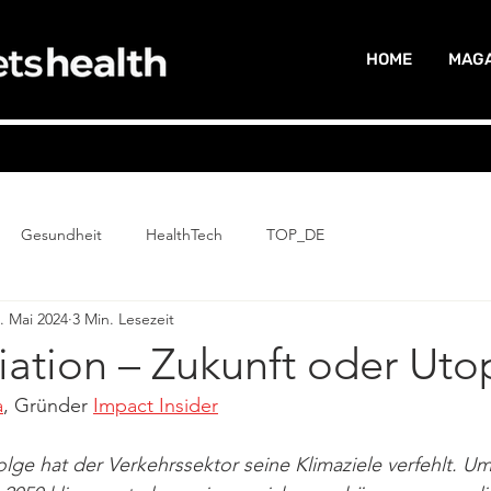
HOME
MAGA
Gesundheit
HealthTech
TOP_DE
. Mai 2024
3 Min. Lesezeit
ation – Zukunft oder Uto
a
, Gründer 
Impact Insider
olge hat der Verkehrssektor seine Klimaziele verfehlt. Um