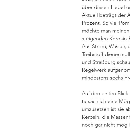
über diesen Hebel un
Aktuell beträgt der 
Prozent. So viel Po
möchte man meinen. 
steigenden Kerosin-
Aus Strom, Wasser, u
Treibstoff dienen so
und Straßburg schaut
Regelwerk aufgenomm
mindestens sechs Pro
Auf den ersten Blick 
tatsächlich eine Mög
umzusetzen ist sie a
Kerosin, die Massenh
noch gar nicht möglic