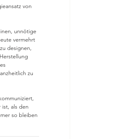
ieansatz von 
inen, unnötige 
heute vermehrt 
zu designen, 
Herstellung 
es 
nzheitlich zu 
 kommuniziert, 
ist, als den 
mmer so bleiben 