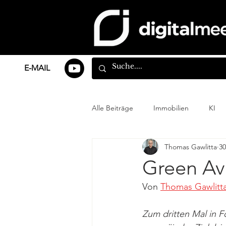
E-MAIL
Alle Beiträge
Immobilien
KI
Thomas Gawlitta
30
Green Avi
Von 
Thomas Gawlitt
Zum dritten Mal in F