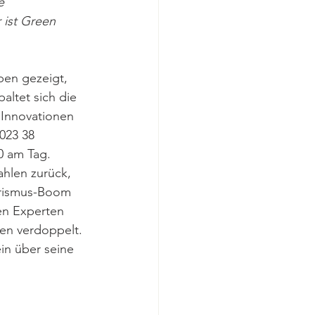
e 
 ist Green 
en gezeigt, 
altet sich die 
 Innovationen 
2023 38 
0 am Tag. 
hlen zurück, 
rismus-Boom 
en Experten 
en verdoppelt. 
in über seine 