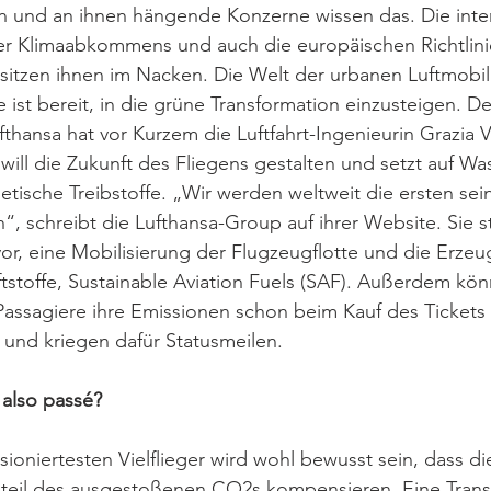
n und an ihnen hängende Konzerne wissen das. Die inter
er Klimaabkommens und auch die europäischen Richtlinie
 sitzen ihnen im Nacken. Die Welt der urbanen Luftmobilit
ie ist bereit, in die grüne Transformation einzusteigen. D
thansa hat vor Kurzem die Luftfahrt-Ingenieurin Grazia Vi
will die Zukunft des Fliegens gestalten und setzt auf Was
tische Treibstoffe. „Wir werden weltweit die ersten sein
en“, schreibt die Lufthansa-Group auf ihrer Website. Sie st
or, eine Mobilisierung der Flugzeugflotte und die Erze
ftstoffe, Sustainable Aviation Fuels (SAF). Außerdem kö
assagiere ihre Emissionen schon beim Kauf des Tickets 
und kriegen dafür Statusmeilen.  
 also passé?
sioniertesten Vielflieger wird wohl bewusst sein, dass d
hteil des ausgestoßenen CO2s kompensieren. Eine Transf