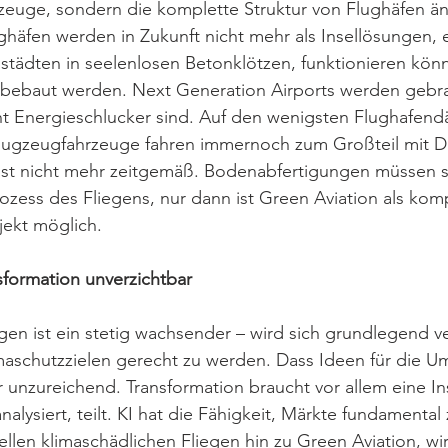
zeuge, sondern die komplette Struktur von Flughäfen än
häfen werden in Zukunft nicht mehr als Insellösungen, 
tädten in seelenlosen Betonklötzen, funktionieren könn
bebaut werden. Next Generation Airports werden gebra
cht Energieschlucker sind. Auf den wenigsten Flughafend
lugzeugfahrzeuge fahren immernoch zum Großteil mit D
 ist nicht mehr zeitgemäß. Bodenabfertigungen müssen 
ozess des Fliegens, nur dann ist Green Aviation als kom
ojekt möglich.
nsformation unverzichtbar
gen ist ein stetig wachsender – wird sich grundlegend v
aschutzzielen gerecht zu werden. Dass Ideen für die U
er unzureichend. Transformation braucht vor allem eine In
nalysiert, teilt. KI hat die Fähigkeit, Märkte fundamental
llen klimaschädlichen Fliegen hin zu Green Aviation, wir