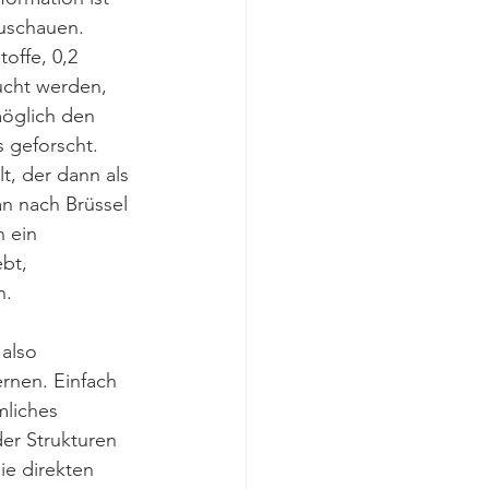
uschauen. 
offe, 0,2 
ucht werden, 
öglich den 
 geforscht. 
, der dann als 
an nach Brüssel 
 ein 
bt, 
n.
also 
rnen. Einfach 
mliches 
er Strukturen 
ie direkten 