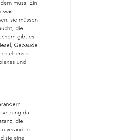
dern muss. Ein 
etwas 
en, sie müssen 
ucht, die 
ächern gibt es 
iesel, Gebäude 
sich ebenso 
plexes und 
erändern 
msetzung da 
stanz, die 
 zu verändern. 
d sie eine 