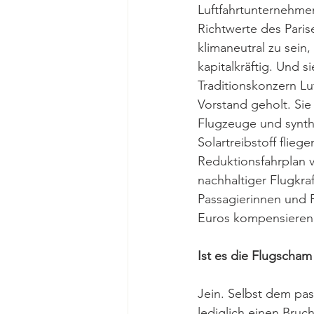
Luftfahrtunternehme
Richtwerte des Paris
klimaneutral zu sein,
kapitalkräftig. Und s
Traditionskonzern Luf
Vorstand geholt. Sie 
Flugzeuge und synthe
Solartreibstoff flieg
Reduktionsfahrplan v
nachhaltiger Flugkra
Passagierinnen und P
Euros kompensieren 
Ist es die Flugscham
Jein. Selbst dem pas
lediglich einen Bruc