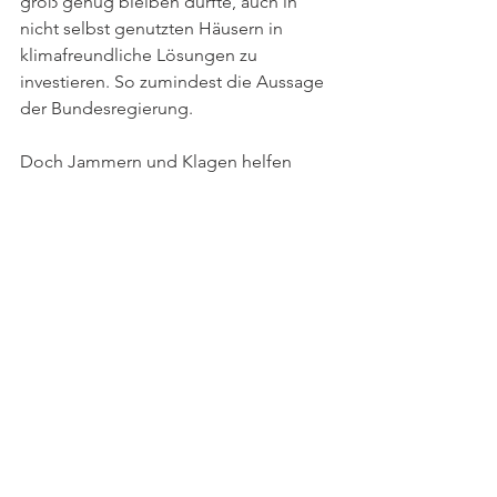
groß genug bleiben dürfte, auch in 
nicht selbst genutzten Häusern in 
klimafreundliche Lösungen zu 
investieren. So zumindest die Aussage 
der Bundesregierung.
Doch Jammern und Klagen helfen 
nicht: Das Gesetz wird in Kraft treten. 
Gleichzeitig tickt die Uhr: 2045 soll der 
deutsche Gebäudebestand 
klimaneutral sein. Da hilft es nicht, auf 
die Politik zu warten. Vorschriften sind 
notwendig, aber oft nicht ausreichend. 
Und am Ende müssen die 
Hauseigentümer:innen selbst ein 
Interesse daran haben, ihre Immobilie 
klimaneutral zu sanieren. Und dafür 
spielen Energieeffizienz-Expert:innen 
und Energieberater:innen die 