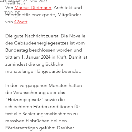
Aktualisiert:
27. Nov. 2023
HealthTech
Von 
Marcus Dietmann
, Architekt und 
TOP_DE
Energieeffizienzexperte, Mitgründer 
von 
42watt
Die gute Nachricht zuerst: Die Novelle 
des Gebäudeenergiegesetzes ist vom 
Bundestag beschlossen worden und 
tritt am 1. Januar 2024 in Kraft. Damit ist 
zumindest die unglückliche 
monatelange Hängepartie beendet.
In den vergangenen Monaten hatten 
die Verunsicherung über das 
“Heizungsgesetz” sowie die 
schlechteren Förderkonditionen für 
fast alle Sanierungsmaßnahmen zu 
massiven Einbrüchen bei den 
Förderanträgen geführt. Darüber 