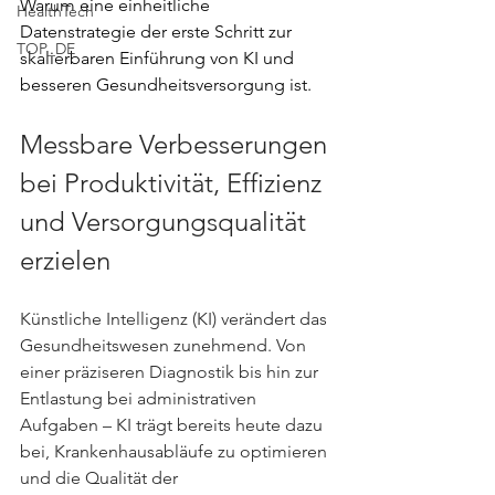
Warum eine einheitliche 
HealthTech
Datenstrategie der erste Schritt zur 
TOP_DE
skalierbaren Einführung von KI und 
besseren Gesundheitsversorgung ist.
Messbare Verbesserungen 
bei Produktivität, Effizienz 
und Versorgungsqualität 
erzielen
Künstliche Intelligenz (KI) verändert das 
Gesundheitswesen zunehmend. Von 
einer präziseren Diagnostik bis hin zur 
Entlastung bei administrativen 
Aufgaben – KI trägt bereits heute dazu 
bei, Krankenhausabläufe zu optimieren 
und die Qualität der 