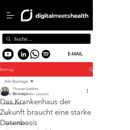
E-MAIL
Beitrag
Alle Beiträge
Thomas Gawlitta
Alle Beiträge
25. Juni
3 Min. Lesezeit
Das Krankenhaus der
Immobilien
Zukunft braucht eine starke
KI
Datenbasis
Gesundheit