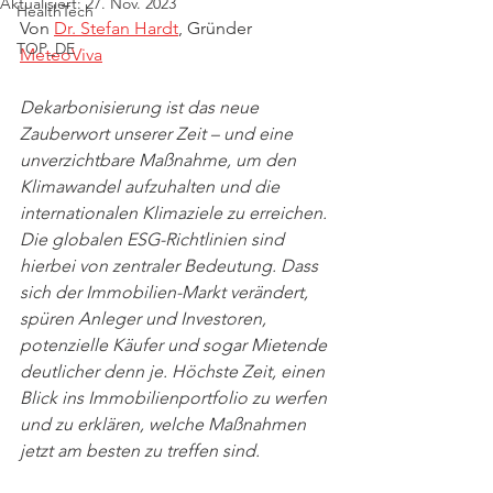
Aktualisiert:
27. Nov. 2023
HealthTech
Von 
Dr. Stefan Hardt
, Gründer 
TOP_DE
MeteoViva
Dekarbonisierung ist das neue 
Zauberwort unserer Zeit – und eine 
unverzichtbare Maßnahme, um den 
Klimawandel aufzuhalten und die 
internationalen Klimaziele zu erreichen. 
Die globalen ESG-Richtlinien sind 
hierbei von zentraler Bedeutung. Dass 
sich der Immobilien-Markt verändert, 
spüren Anleger und Investoren, 
potenzielle Käufer und sogar Mietende 
deutlicher denn je. Höchste Zeit, einen 
Blick ins Immobilienportfolio zu werfen 
und zu erklären, welche Maßnahmen 
jetzt am besten zu treffen sind. 