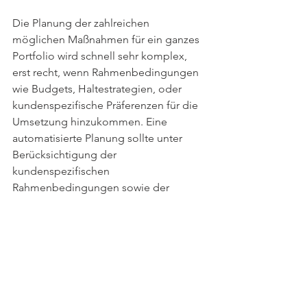
Die Planung der zahlreichen 
möglichen Maßnahmen für ein ganzes 
Portfolio wird schnell sehr komplex, 
erst recht, wenn Rahmenbedingungen 
wie Budgets, Haltestrategien, oder 
kundenspezifische Präferenzen für die 
Umsetzung hinzukommen. Eine 
automatisierte Planung sollte unter 
Berücksichtigung der 
kundenspezifischen 
Rahmenbedingungen sowie der 
Lebenszyklusmaßnahmen den 
bestmöglichen Umsetzungsplan 
inklusive Dekarbonisierungspfad 
errechnen und diesen für die 
Weiterverarbeitung bereitstellen. Kurz 
gesagt: eine lange datengetriebene 
Sammelphase sollte durch einen 