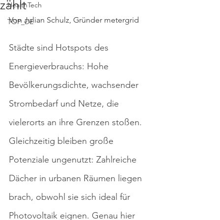
zählt
HealthTech
Von Julian Schulz, Gründer metergrid
TOP_DE
Städte sind Hotspots des 
Energieverbrauchs: Hohe 
Bevölkerungsdichte, wachsender 
Strombedarf und Netze, die 
vielerorts an ihre Grenzen stoßen. 
Gleichzeitig bleiben große 
Potenziale ungenutzt: Zahlreiche 
Dächer in urbanen Räumen liegen 
brach, obwohl sie sich ideal für 
Photovoltaik eignen. Genau hier 