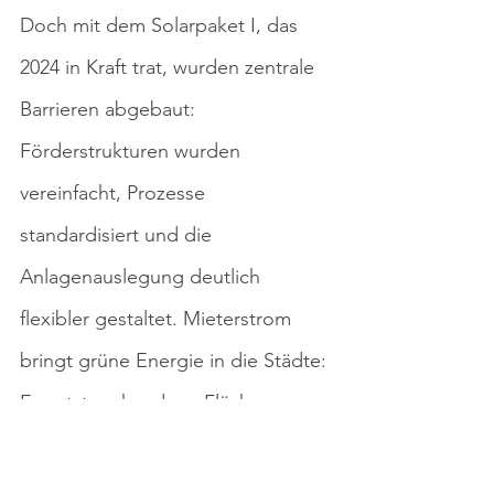
Doch mit dem Solarpaket I, das 
2024 in Kraft trat, wurden zentrale 
Barrieren abgebaut: 
Förderstrukturen wurden 
vereinfacht, Prozesse 
standardisiert und die 
Anlagenauslegung deutlich 
flexibler gestaltet. Mieterstrom 
bringt grüne Energie in die Städte: 
Er nutzt vorhandene Flächen, 
senkt CO₂-Emissionen und macht 
Wohnhäuser zu grünen 