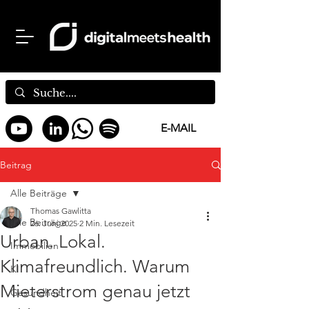
E-MAIL
Beitrag
Alle Beiträge
Thomas Gawlitta
Alle Beiträge
26. Juni 2025
2 Min. Lesezeit
Urban. Lokal.
Immobilien
Klimafreundlich. Warum
KI
Mieterstrom genau jetzt
Gesundheit