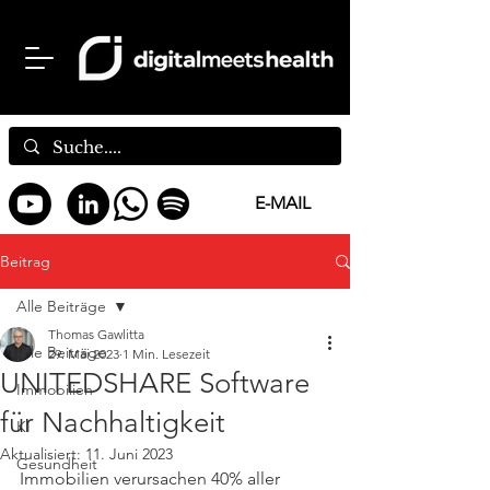
E-MAIL
Beitrag
Alle Beiträge
Thomas Gawlitta
Alle Beiträge
29. Mai 2023
1 Min. Lesezeit
UNITEDSHARE Software
Immobilien
für Nachhaltigkeit
KI
Aktualisiert:
11. Juni 2023
Gesundheit
Immobilien verursachen 40% aller 