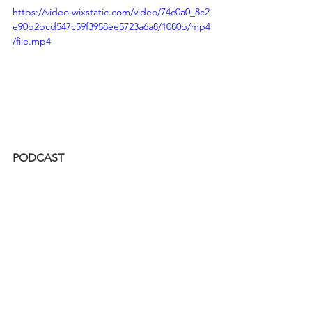
https://video.wixstatic.com/video/74c0a0_8c2
e90b2bcd547c59f3958ee5723a6a8/1080p/mp4
/file.mp4
PODCAST