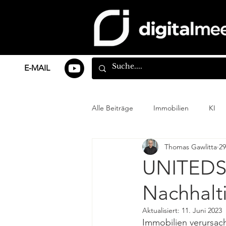
E-MAIL
Alle Beiträge
Immobilien
KI
Thomas Gawlitta
29
UNITEDSH
Nachhalti
Aktualisiert:
11. Juni 2023
Immobilien verursac