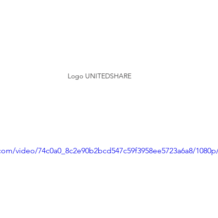
Logo UNITEDSHARE
ic.com/video/74c0a0_8c2e90b2bcd547c59f3958ee5723a6a8/1080p