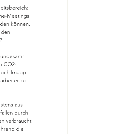
eitsbereich: 
ine-Meetings 
rden können. 
 den 
? 
 Bundesamt 
an CO2-
noch knapp 
arbeiter zu 
istens aus 
fallen durch 
en verbraucht 
ährend die 