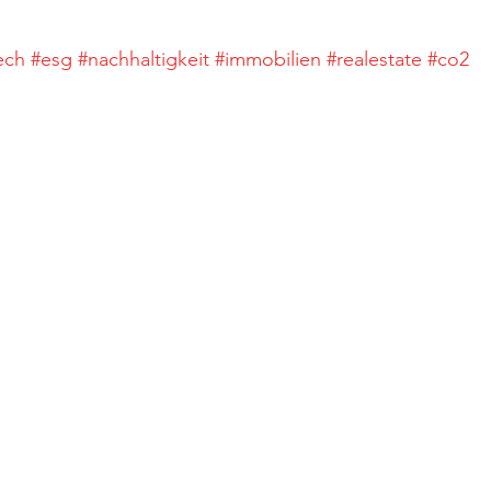
ech
#esg
#nachhaltigkeit
#immobilien
#realestate
#co2