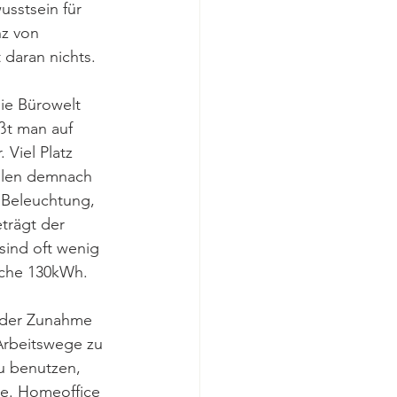
usstsein für 
z von 
daran nichts. 
ie Bürowelt 
ßt man auf 
Viel Platz 
llen demnach 
 Beleuchtung, 
trägt der 
sind oft wenig 
läche 130kWh. 
 der Zunahme 
Arbeitswege zu 
u benutzen, 
ne. Homeoffice 