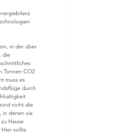
nergiebilanz 
Technologien 
in, in der über 
 die 
chnittliches 
ehn Tonnen CO2 
ht muss es 
andsflüge durch 
haltigkeit 
sind nicht die 
 in denen sie 
r zu Hause 
Hier sollte 