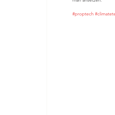
man ansetzen.
#proptech
#climatet