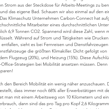
n Strom aus der Steckdose für Arbeits-Meetings zu benu
und das eigene Bad. Schauen wir also einmal auf den ei
. Das Klimaschutz Unternehmen Carbon-Connect hat aufg
chschnittliche Mitarbeiter eines durchschnittlichen Unt
mlich 6,9 Tonnen CO2. Spannend wird diese Zahl, wenn m
hlüsselt. Während auf Strom und Tätigkeiten wie Drucken
entfallen, sieht es bei Fernreisen und Dienstfahrzeugen
enstfahrzeuge die größten Klimakiller. Dicht gefolgt von 
 dem Flugzeug (20%), und Heizung (15%). Diese Aufschlü
-Office-Strategien bei Mobilität ansetzen müssen. Denn hi
sparen!
sich den Bereich Mobilität ein wenig näher anzuschauen. D
stellt, dass immer noch 68% aller Erwerbstätigen mit d
net man mit einem Arbeitsweg von 10 Kilometern und ei
erbrauch, dann sind das pro Tag pro Kopf 2,6 Kilogramm