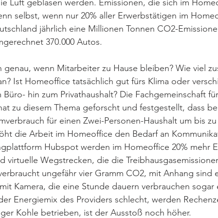
ie Luft geblasen werden. Emissionen, die sich im Homeo
nn selbst, wenn nur 20% aller Erwerbstätigen im Homeof
utschland jährlich eine Millionen Tonnen CO2-Emissione
gerechnet 370.000 Autos.
genau, wenn Mitarbeiter zu Hause bleiben? Wie viel zus
an? Ist Homeoffice tatsächlich gut fürs Klima oder versch
üro- hin zum Privathaushalt? Die Fachgemeinschaft für 
t zu diesem Thema geforscht und festgestellt, dass be
mverbrauch für einen Zwei-Personen-Haushalt um bis zu
ht die Arbeit im Homeoffice den Bedarf an Kommunikati
ngplattform Hubspot werden im Homeoffice 20% mehr E
d virtuelle Wegstrecken, die die Treibhausgasemissione
 verbraucht ungefähr vier Gramm CO2, mit Anhang sind e
mit Kamera, die eine Stunde dauern verbrauchen sogar 
der Energiemix des Providers schlecht, werden Rechenz
iger Kohle betrieben, ist der Ausstoß noch höher. 