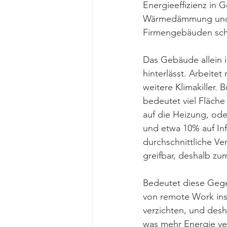
Energieeffizienz in 
Wärmedämmung und So
Firmengebäuden schle
Das Gebäude allein 
hinterlässt. Arbeite
weitere Klimakiller.
bedeutet viel Fläch
auf die Heizung, ode
und etwa 10% auf In
durchschnittliche Ve
greifbar, deshalb zum
Bedeutet diese Gege
von remote Work ins 
verzichten, und des
was mehr Energie ve