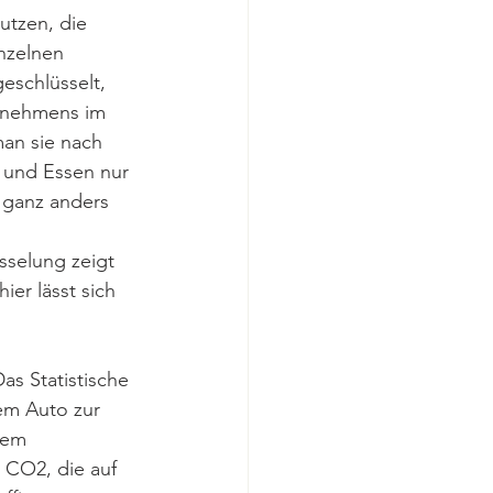
tzen, die 
nzelnen 
eschlüsselt, 
ernehmens im 
an sie nach 
 und Essen nur 
 ganz anders 
sselung zeigt 
er lässt sich 
as Statistische 
em Auto zur 
nem 
 CO2, die auf 