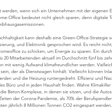
t werden, wenn sich ein Unternehmen mit der eigenen E
me-Office bedeutet nicht gleich sparen, denn digitale 
eibhausgasemissionen. 
haltigkeit kann deshalb eine Green-Office-Strategie se
sierung, und Elektronik gesprochen wird. Es reicht nicht,
omeoffice zu schicken, um Energie zu sparen. Ein durchs
is 20 Mitarbeitenden aktuell im Durchschnitt fünf bis z
nn mit wenig Aufwand klimafreundlicher werden. Vielleic
sein, der als Dienstwagen hinhält. Vielleicht können Inl
erden und die Heizung runtergedreht. Effizienz und Nach
es Büro und in jeden Haushalt finden. Wahre Klimakiller 
 die Beton-Komplexe, in denen sie sitzen, und die Autos,
n Zeiten der Corona-Pandemie, als 70% der Berufspendle
ten jährlich 8 Millionen Tonnen CO2 eingespart werden. 