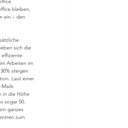
ffice 
fice bleiben, 
n ein – den 
ätzliche 
ieben sich die 
effiziente 
im Arbeiten im 
 30% steigen 
on. Laut einer 
-Mails 
n in die Höhe 
s sogar 50. 
ein ganzes 
entren zum 