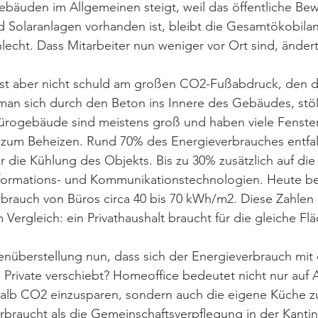
Gebäuden im Allgemeinen steigt, weil das öffentliche Bew
laranlagen vorhanden ist, bleibt die Gesamtökobilan
cht. Dass Mitarbeiter nun weniger vor Ort sind, ändert 
ist aber nicht schuld am großen CO2-Fußabdruck, den d
t man sich durch den Beton ins Innere des Gebäudes, stö
 Bürogebäude sind meistens groß und haben viele Fenster. 
e zum Beheizen. Rund 70% des Energieverbrauches entfa
r die Kühlung des Objekts. Bis zu 30% zusätzlich auf die
formations- und Kommunikationstechnologien. Heute be
rbrauch von Büros circa 40 bis 70 kWh/m2. Diese Zahlen 
 Vergleich: ein Privathaushalt braucht für die gleiche F
nüberstellung nun, dass sich der Energieverbrauch mit
Private verschiebt? Homeoffice bedeutet nicht nur auf 
halb CO2 einzusparen, sondern auch die eigene Küche z
rbraucht als die Gemeinschaftsverpflegung in der Kanti