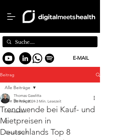
E-MAIL
Beitrag
Alle Beiträge
Thomas Gawlitta
Alle Beiträge
28. Nov. 2024
3 Min. Lesezeit
Trendwende bei Kauf- und
Immobilien
Mietpreisen in
KI
Deutschlands Top 8
Gesundheit