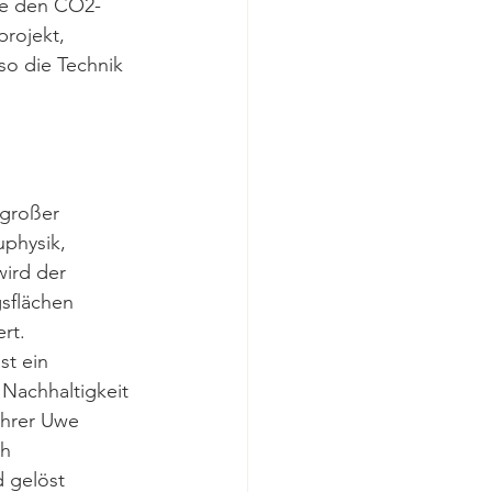
wie den CO2-
projekt, 
so die Technik 
großer 
physik, 
wird der 
sflächen 
rt.
st ein 
Nachhaltigkeit 
ührer Uwe 
h 
 gelöst 