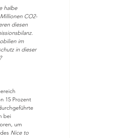
e halbe 
 Millionen CO2-
eren diesen 
ssionsbilanz. 
bilien im 
chutz in dieser 
? 
ereich 
n 15 Prozent 
durchgeführte 
n bei 
oren, um 
 des 
Nice to 