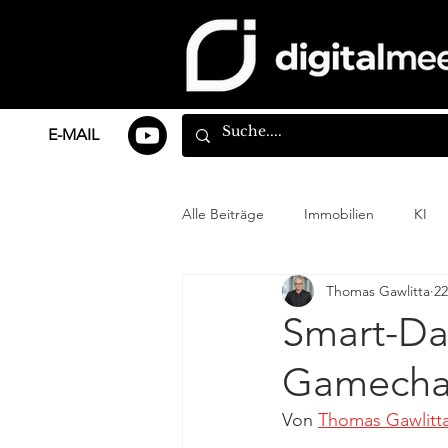
E-MAIL
Alle Beiträge
Immobilien
KI
Thomas Gawlitta
22
Smart-Dat
Gamechan
Von 
Thomas Gawlitt