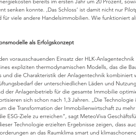
Energiekosten bereits im ersten Jahr um 20 Prozent, so
t senken konnte. ‚Das Schloss‘ ist damit nicht nur Pilot
 für viele andere Handelsimmobilien. Wie funktioniert al
onsmodelle als Erfolgskonzept 
 den vorausschauenden Einsatz der HLK-Anlagentechnik 
ines expliziten thermodynamischen Modells, das die Bau
s und die Charakteristik der Anlagentechnik kombiniert 
üftungsbedarf der unterschiedlichen Läden und Nutzung
 der Anlagenbetrieb für die gesamte Immobilie optimie
rtisieren sich schon nach 1,3 Jahren. „Die Technologie i
um die Transformation der Immobilienwirtschaft zu mehr 
die ESG-Ziele zu erreichen“, sagt MeteoViva Geschäftsf
eser Technologie erzielten Ergebnisse zeigen, dass auc
orderungen an das Raumklima smart und klimaschonend