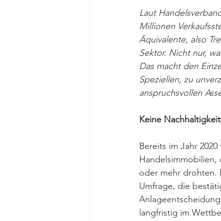
Laut Handelsverband 
Millionen Verkaufss
Äquivalente, also Tr
Sektor. Nicht nur, w
Das macht den Einze
Speziellen, zu unver
anspruchsvollen Asse
Keine Nachhaltigkei
Bereits im Jahr 2020
Handelsimmobilien, d
oder mehr drohten. 
Umfrage, die bestäti
Anlageentscheidunge
langfristig im Wettb