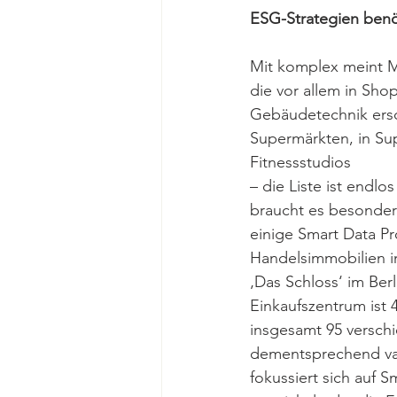
ESG-Strategien benö
Mit komplex meint M
die vor allem in Sh
Gebäudetechnik ersc
Supermärkten, in Su
Fitnessstudios 
– die Liste ist endl
braucht es besonder
einige Smart Data P
Handelsimmobilien im
‚Das Schloss‘ im Berl
Einkaufszentrum ist
insgesamt 95 versch
dementsprechend var
fokussiert sich auf