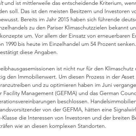
lt
 und ist mittlerweile das entscheidende Kriterium, wenn 
den soll. Das ist den meisten Besitzern und Investoren v
ewusst. Bereits im Jahr 2015 haben sich führende deuts
zelhandels zu den Pariser Klimaschutzzielen bekannt u
ekonzepte um. Vor allem der Einsatz von erneuerbaren E
 1990 bis heute im Einzelhandel um 54 Prozent senken.
stätigt diese Angaben.
eibhausgasemissionen ist nicht nur für den Klimaschutz
eitig den Immobilienwert. Um diesen Prozess in der Asset 
ranzutreiben und zu optimieren haben im Juni vergange
r Facility Management (GEFMA) und das German Counci
rationsvereinbarungen beschlossen. Handelsimmobilien,
andsvorsitzender von der GEFMA, hätten eine Signalwirk
-Klasse die Interessen von Investoren und der breiten B
träfen wie an diesen komplexen Standorten. 