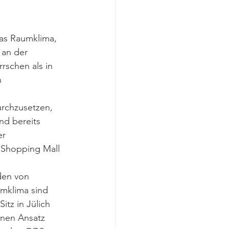
as Raumklima, 
 an der 
schen als in 
 
urchzusetzen, 
d bereits 
r 
 Shopping Mall 
den von 
mklima sind 
tz in Jülich 
nen Ansatz 