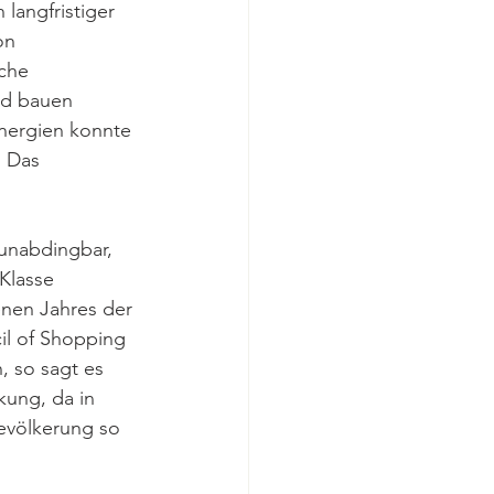
langfristiger 
on 
che 
nd bauen 
nergien konnte 
 Das 
 unabdingbar, 
Klasse 
nen Jahres der 
l of Shopping 
 so sagt es 
ung, da in 
evölkerung so 