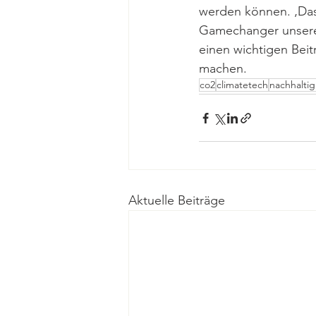
werden können. ‚Das S
Gamechanger unserer
einen wichtigen Beit
machen. 
co2
climatetech
nachhaltig
Aktuelle Beiträge