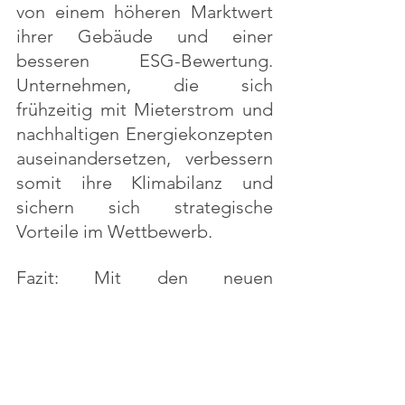
von einem höheren Marktwert 
ihrer Gebäude und einer 
besseren ESG-Bewertung. 
Unternehmen, die sich 
frühzeitig mit Mieterstrom und 
nachhaltigen Energiekonzepten 
auseinandersetzen, verbessern 
somit ihre Klimabilanz und 
sichern sich strategische 
Vorteile im Wettbewerb.
Fazit: Mit den neuen 
gesetzlichen 
Rahmenbedingungen 2025 wird 
der Weg für PV-Anlagen und 
Mieterstromprojekte weiter 
geebnet. Wer in nachhaltige 