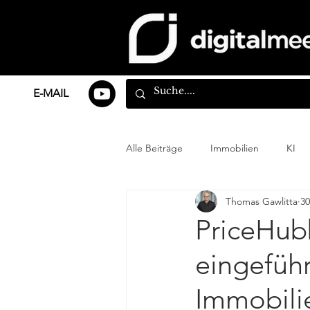
E-MAIL
Alle Beiträge
Immobilien
KI
Thomas Gawlitta
30
PriceHubb
eingeführ
Immobilie