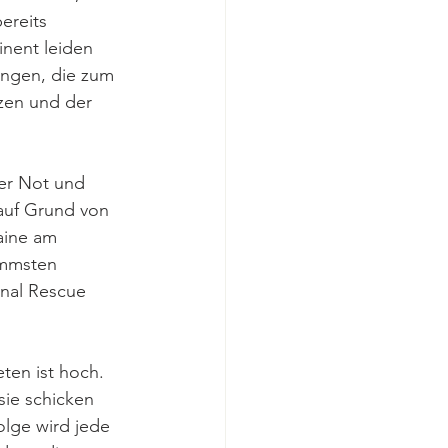
ereits 
inent leiden 
ungen, die zum 
nzen und der 
er Not und 
 auf Grund von 
aine am 
immsten 
onal Rescue 
ten ist hoch. 
sie schicken 
lge wird jede 