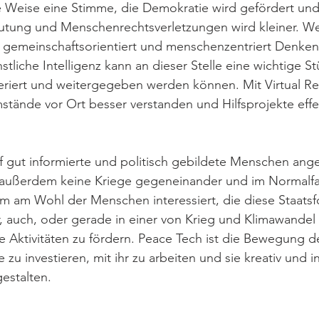
Weise eine Stimme, die Demokratie wird gefördert und d
tung und Menschenrechtsverletzungen wird kleiner. W
gemeinschaftsorientiert und menschenzentriert Denken,
liche Intelligenz kann an dieser Stelle eine wichtige Stü
eriert und weitergegeben werden können. Mit Virtual Re
ände vor Ort besser verstanden und Hilfsprojekte effek
f gut informierte und politisch gebildete Menschen ang
außerdem keine Kriege gegeneinander und im Normalfal
m am Wohl der Menschen interessiert, die diese Staatsf
ar, auch, oder gerade in einer von Krieg und Klimawandel
de Aktivitäten zu fördern. Peace Tech ist die Bewegung d
ie zu investieren, mit ihr zu arbeiten und sie kreativ und i
estalten. 