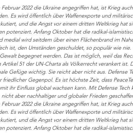
Februar 2022 die Ukraine angegriffen hat, ist Krieg auc
n. Es wird öffentlich über Waffenexporte und militärisc
tiert, und die Angst vor einem dritten Weltkrieg hat si
 potenziert. Anfang Oktober hat die radikal-islamistis
und medial wird seitdem über einen Flächenbrand im Nah
ech ist, den Umständen geschuldet, so populär wie nie. I
Gewalt begegnet werden. Das ist möglich, weil das Rech
n Artikel 51 der UN-Charta als Völkerrecht verankert ist.
onale Gefüge wichtig. Sie reicht aber nicht aus. Defense T
 friedlicher Gegenpol. Es ist höchste Zeit, dass PeaceTe
mit ihr Einfluss global wachsen kann. Mit Defense Tech ka
nicht aber nachhaltiger und globaler Frieden geschaffe
Februar 2022 die Ukraine angegriffen hat, ist Krieg auc
n. Es wird öffentlich über Waffenexporte und militärisc
tiert, und die Angst vor einem dritten Weltkrieg hat si
 potenziert. Anfang Oktober hat die radikal-islamistis