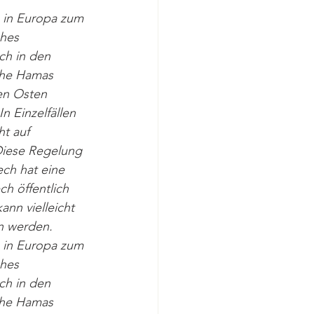
h in Europa zum 
hes 
ch in den 
che Hamas 
en Osten 
n Einzelfällen 
t auf 
 Diese Regelung 
ech hat eine 
ch öffentlich 
nn vielleicht 
n werden. 
h in Europa zum 
hes 
ch in den 
che Hamas 