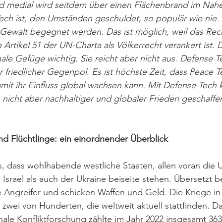
und medial wird seitdem über einen Flächenbrand im Nah
ech ist, den Umständen geschuldet, so populär wie nie. I
Gewalt begegnet werden. Das ist möglich, weil das Rech
n Artikel 51 der UN-Charta als Völkerrecht verankert ist.
onale Gefüge wichtig. Sie reicht aber nicht aus. Defense T
 friedlicher Gegenpol. Es ist höchste Zeit, dass Peace Te
mit ihr Einfluss global wachsen kann. Mit Defense Tech ka
nicht aber nachhaltiger und globaler Frieden geschaffe
nd Flüchtlinge: ein einordnender Überblick
s, dass wohlhabende westliche Staaten, allen voran die
Israel als auch der Ukraine beiseite stehen. Übersetzt b
re Angreifer und schicken Waffen und Geld. Die Kriege in
r zwei von Hunderten, die weltweit aktuell stattfinden. 
ionale Konfliktforschung zählte im Jahr 2022 insgesamt 363 