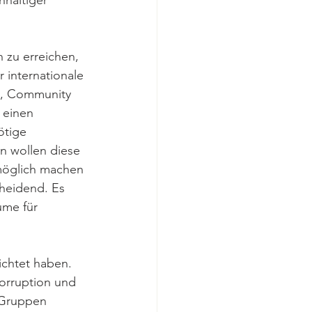
haltiger 
 zu erreichen, 
 internationale 
en, Community 
 einen 
ötige 
n wollen diese 
möglich machen 
heidend. Es 
me für 
ichtet haben. 
Korruption und 
 Gruppen 