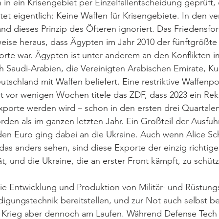
 in ein Krisengebiet per Einzelfallentscheidung geprüft,
tet eigentlich: Keine Waffen für Krisengebiete. In den 
nd dieses Prinzip des Öfteren ignoriert. Das Friedensfor
weise heraus, dass Ägypten im Jahr 2010 der fünftgrößt
rte war. Ägypten ist unter anderem an den Konflikten i
ch Saudi-Arabien, die Vereinigten Arabischen Emirate, K
schland mit Waffen beliefert. Eine restriktive Waffenpol
rst vor wenigen Wochen titele das ZDF, dass 2023 ein Reko
porte werden wird – schon in den ersten drei Quartale
rden als im ganzen letzten Jahr. Ein Großteil der Ausfu
rden Euro ging dabei an die Ukraine. Auch wenn Alice S
s anders sehen, sind diese Exporte der einzig richtige 
t, und die Ukraine, die an erster Front kämpft, zu schüt
ie Entwicklung und Produktion von Militär- und Rüstungs
idigungstechnik bereitstellen, und zur Not auch selbst b
n Krieg aber dennoch am Laufen. Während Defense Tech e