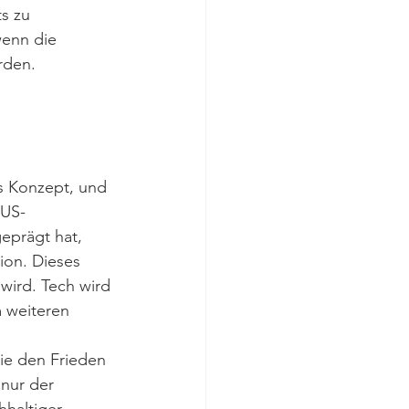
s zu 
wenn die 
rden. 
es Konzept, und 
 US-
geprägt hat, 
ion. Dieses 
wird. Tech wird 
 weiteren 
e den Frieden 
 nur der 