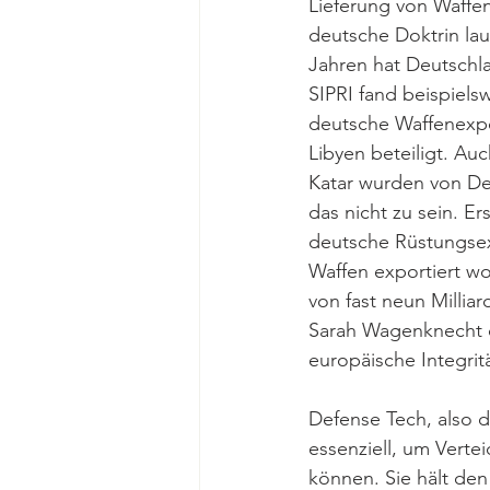
Lieferung von Waffen
deutsche Doktrin lau
Jahren hat Deutschla
SIPRI fand beispiels
deutsche Waffenexpo
Libyen beteiligt. Au
Katar wurden von Deut
das nicht zu sein. E
deutsche Rüstungsex
Waffen exportiert wo
von fast neun Millia
Sarah Wagenknecht da
europäische Integritä
Defense Tech, also d
essenziell, um Verte
können. Sie hält de