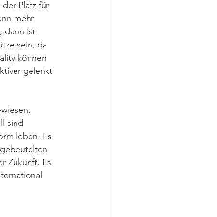
er Platz für 
enn mehr 
 dann ist 
tze sein, da 
ality können 
tiver gelenkt 
ewiesen. 
l sind 
orm leben. Es 
 gebeutelten 
er Zukunft. Es 
nternational 