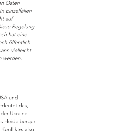
en Osten 
n Einzelfällen 
t auf 
 Diese Regelung 
ech hat eine 
ch öffentlich 
nn vielleicht 
n werden. 
 USA und 
edeutet das, 
 der Ukraine 
Das Heidelberger 
Konflikte, also 