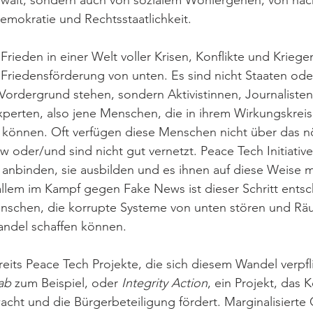
alt, sondern auch von sozialem Wohlergehen, von nach
Demokratie und Rechtsstaatlichkeit. 
rieden in einer Welt voller Krisen, Konflikte und Kriegen
 Friedensförderung von unten. Es sind nicht Staaten oder
m Vordergrund stehen, sondern Aktivistinnen, Journalist
perten, also jene Menschen, die in ihrem Wirkungskreis
können. Oft verfügen diese Menschen nicht über das n
oder/und sind nicht gut vernetzt. Peace Tech Initiative
anbinden, sie ausbilden und es ihnen auf diese Weise 
allem im Kampf gegen Fake News ist dieser Schritt entsc
nschen, die korrupte Systeme von unten stören und Räu
andel schaffen können. 
ereits Peace Tech Projekte, die sich diesem Wandel verpfl
ab
 zum Beispiel, oder 
Integrity Action
, ein Projekt, das 
acht und die Bürgerbeteiligung fördert. Marginalisierte