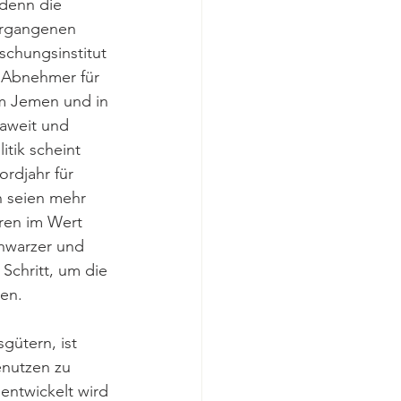
 denn die 
vergangenen 
schungsinstitut 
e Abnehmer für 
m Jemen und in 
uaweit und 
itik scheint 
rdjahr für 
n seien mehr 
hren im Wert 
chwarzer und 
Schritt, um die 
zen.
gütern, ist 
enutzen zu 
ntwickelt wird 