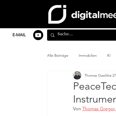
E-MAIL
Alle Beiträge
Immobilien
KI
Thomas Gawlitta
27
PeaceTec
Instrumen
Von 
Thomas Gregor 