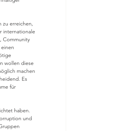
haltiger 
 zu erreichen, 
 internationale 
en, Community 
 einen 
ötige 
n wollen diese 
möglich machen 
heidend. Es 
me für 
ichtet haben. 
Korruption und 
 Gruppen 