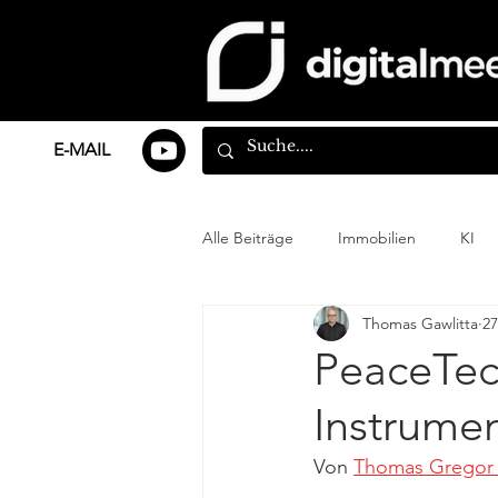
E-MAIL
Alle Beiträge
Immobilien
KI
Thomas Gawlitta
27
PeaceTec
Instrumen
Von 
Thomas Gregor 