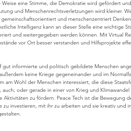
Weise eine Stimme, die Demokratie wird gefördert und d
tung und Menschenrechtsverletzungen wird kleiner. W
gemeinschaftsorientiert und menschenzentriert Denken,
liche Intelligenz kann an dieser Stelle eine wichtige Stü
eriert und weitergegeben werden können. Mit Virtual Re
ände vor Ort besser verstanden und Hilfsprojekte effek
f gut informierte und politisch gebildete Menschen ang
außerdem keine Kriege gegeneinander und im Normalfal
m am Wohl der Menschen interessiert, die diese Staatsf
ar, auch, oder gerade in einer von Krieg und Klimawandel
de Aktivitäten zu fördern. Peace Tech ist die Bewegung d
ie zu investieren, mit ihr zu arbeiten und sie kreativ und i
estalten. 