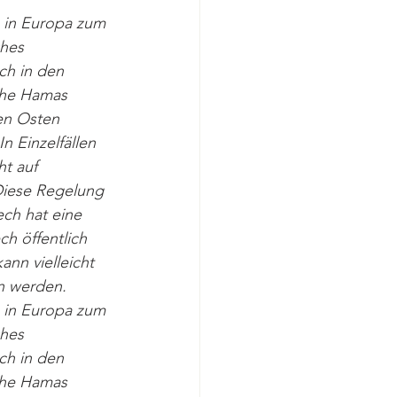
h in Europa zum 
hes 
ch in den 
che Hamas 
en Osten 
n Einzelfällen 
t auf 
 Diese Regelung 
ech hat eine 
ch öffentlich 
nn vielleicht 
n werden. 
h in Europa zum 
hes 
ch in den 
che Hamas 