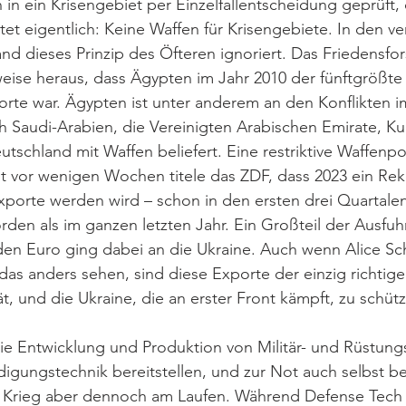
 in ein Krisengebiet per Einzelfallentscheidung geprüft,
tet eigentlich: Keine Waffen für Krisengebiete. In den 
nd dieses Prinzip des Öfteren ignoriert. Das Friedensfor
weise heraus, dass Ägypten im Jahr 2010 der fünftgrößt
rte war. Ägypten ist unter anderem an den Konflikten i
ch Saudi-Arabien, die Vereinigten Arabischen Emirate, K
schland mit Waffen beliefert. Eine restriktive Waffenpol
rst vor wenigen Wochen titele das ZDF, dass 2023 ein Reko
porte werden wird – schon in den ersten drei Quartale
rden als im ganzen letzten Jahr. Ein Großteil der Ausfu
rden Euro ging dabei an die Ukraine. Auch wenn Alice S
s anders sehen, sind diese Exporte der einzig richtige 
t, und die Ukraine, die an erster Front kämpft, zu schüt
ie Entwicklung und Produktion von Militär- und Rüstungs
idigungstechnik bereitstellen, und zur Not auch selbst b
n Krieg aber dennoch am Laufen. Während Defense Tech e