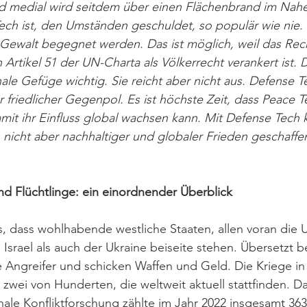
und medial wird seitdem über einen Flächenbrand im Nah
ech ist, den Umständen geschuldet, so populär wie nie. I
Gewalt begegnet werden. Das ist möglich, weil das Rech
n Artikel 51 der UN-Charta als Völkerrecht verankert ist.
onale Gefüge wichtig. Sie reicht aber nicht aus. Defense T
 friedlicher Gegenpol. Es ist höchste Zeit, dass Peace Te
mit ihr Einfluss global wachsen kann. Mit Defense Tech ka
nicht aber nachhaltiger und globaler Frieden geschaffe
nd Flüchtlinge: ein einordnender Überblick
s, dass wohlhabende westliche Staaten, allen voran die
Israel als auch der Ukraine beiseite stehen. Übersetzt b
re Angreifer und schicken Waffen und Geld. Die Kriege in
r zwei von Hunderten, die weltweit aktuell stattfinden. 
ionale Konfliktforschung zählte im Jahr 2022 insgesamt 363 