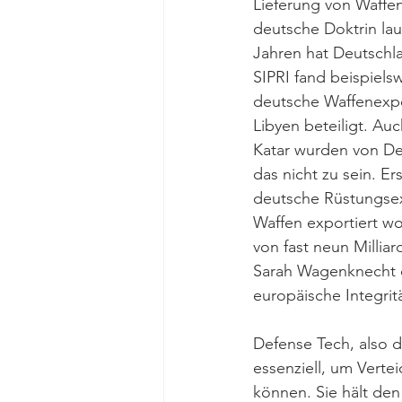
Lieferung von Waffen
deutsche Doktrin lau
Jahren hat Deutschla
SIPRI fand beispiels
deutsche Waffenexpo
Libyen beteiligt. Au
Katar wurden von Deut
das nicht zu sein. E
deutsche Rüstungsex
Waffen exportiert wo
von fast neun Millia
Sarah Wagenknecht da
europäische Integritä
Defense Tech, also d
essenziell, um Verte
können. Sie hält de