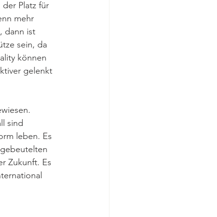
er Platz für 
enn mehr 
 dann ist 
tze sein, da 
ality können 
tiver gelenkt 
ewiesen. 
l sind 
orm leben. Es 
 gebeutelten 
er Zukunft. Es 
nternational 