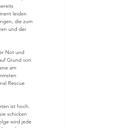
ereits 
inent leiden 
ungen, die zum 
nzen und der 
er Not und 
 auf Grund von 
aine am 
immsten 
onal Rescue 
ten ist hoch. 
sie schicken 
lge wird jede 