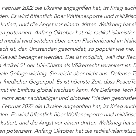
Februar 2022 die Ukraine angegriffen hat, ist Krieg auc
n. Es wird öffentlich über Waffenexporte und militärisc
tiert, und die Angst vor einem dritten Weltkrieg hat si
 potenziert. Anfang Oktober hat die radikal-islamistis
und medial wird seitdem über einen Flächenbrand im Nah
ech ist, den Umständen geschuldet, so populär wie nie. I
Gewalt begegnet werden. Das ist möglich, weil das Rech
n Artikel 51 der UN-Charta als Völkerrecht verankert ist.
onale Gefüge wichtig. Sie reicht aber nicht aus. Defense T
 friedlicher Gegenpol. Es ist höchste Zeit, dass PeaceTe
mit ihr Einfluss global wachsen kann. Mit Defense Tech ka
nicht aber nachhaltiger und globaler Frieden geschaffe
Februar 2022 die Ukraine angegriffen hat, ist Krieg auc
n. Es wird öffentlich über Waffenexporte und militärisc
tiert, und die Angst vor einem dritten Weltkrieg hat si
 potenziert. Anfang Oktober hat die radikal-islamistis