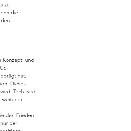
s zu 
wenn die 
rden. 
es Konzept, und 
 US-
geprägt hat, 
ion. Dieses 
wird. Tech wird 
 weiteren 
e den Frieden 
 nur der 