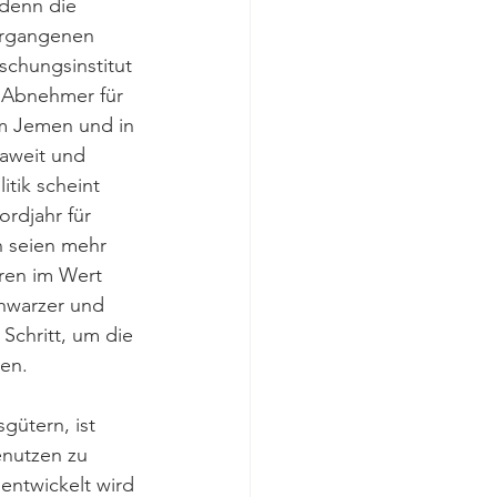
 denn die 
vergangenen 
schungsinstitut 
e Abnehmer für 
m Jemen und in 
uaweit und 
itik scheint 
rdjahr für 
n seien mehr 
hren im Wert 
chwarzer und 
Schritt, um die 
zen.
gütern, ist 
enutzen zu 
ntwickelt wird 