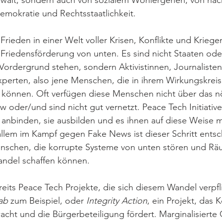
alt, sondern auch von sozialem Wohlergehen, von nach
Demokratie und Rechtsstaatlichkeit. 
rieden in einer Welt voller Krisen, Konflikte und Kriegen
 Friedensförderung von unten. Es sind nicht Staaten oder
m Vordergrund stehen, sondern Aktivistinnen, Journalist
perten, also jene Menschen, die in ihrem Wirkungskreis
können. Oft verfügen diese Menschen nicht über das n
oder/und sind nicht gut vernetzt. Peace Tech Initiative
anbinden, sie ausbilden und es ihnen auf diese Weise 
allem im Kampf gegen Fake News ist dieser Schritt entsc
nschen, die korrupte Systeme von unten stören und Räu
andel schaffen können. 
ereits Peace Tech Projekte, die sich diesem Wandel verpfl
ab
 zum Beispiel, oder 
Integrity Action
, ein Projekt, das 
acht und die Bürgerbeteiligung fördert. Marginalisierte