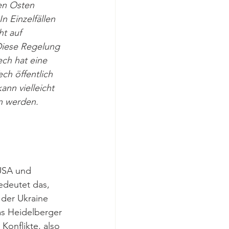
en Osten 
n Einzelfällen 
t auf 
 Diese Regelung 
ech hat eine 
ch öffentlich 
nn vielleicht 
n werden. 
 USA und 
edeutet das, 
 der Ukraine 
Das Heidelberger 
Konflikte, also 