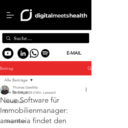
E-MAIL
Beitrag
Alle Beiträge
Thomas Gawlitta
Alle Beiträge
30. Okt. 2024
2 Min. Lesezeit
Neue Software für
Immobilien
Immobilienmanager:
KI
amanteia findet den
Gesundheit