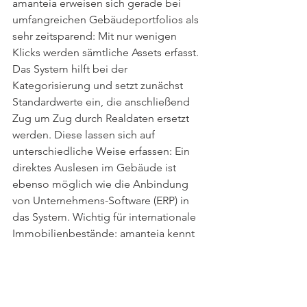
amanteia erweisen sich gerade bei 
umfangreichen Gebäudeportfolios als 
sehr zeitsparend: Mit nur wenigen 
Klicks werden sämtliche Assets erfasst. 
Das System hilft bei der 
Kategorisierung und setzt zunächst 
Standardwerte ein, die anschließend 
Zug um Zug durch Realdaten ersetzt 
werden. Diese lassen sich auf 
unterschiedliche Weise erfassen: Ein 
direktes Auslesen im Gebäude ist 
ebenso möglich wie die Anbindung 
von Unternehmens-Software (ERP) in 
das System. Wichtig für internationale 
Immobilienbestände: amanteia kennt 
die landesspezifischen regulatorischen 
Ziele und berücksichtigt diese bei der 
Entwicklung der jeweiligen 
Nachhaltigkeitsstrategie.