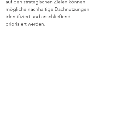
auf den strategischen Zielen können 
mögliche nachhaltige Dachnutzungen 
identifiziert und anschließend 
priorisiert werden.
Bei Bestandsportfolios können in einer 
initialen groben Analyse erste Daten 
der Dachflächen erhoben werden und 
eine Einschätzung zu dem Potenzial 
möglicher Nutzungen gemacht 
werden. Oftmals erfolgen solche 
Überlegungen objektkonkret auf 
Seiten des Projekt- oder Asset 
Managements und somit redundant. 
Hier ist daher klar zu empfehlen, dass 
seitens des Portfoliomanagements 
strategische Vorgaben und 
Entscheidungshilfen vorbereitet und 
den Einzelobjektverantwortlichen an 