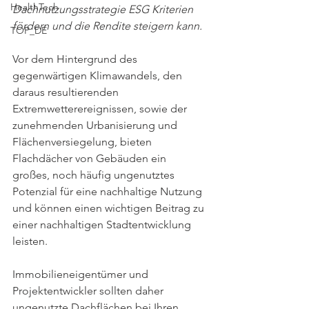
HealthTech
Dachnutzungsstrategie ESG Kriterien 
fördern und die Rendite steigern kann.
TOP_DE
Vor dem Hintergrund des 
gegenwärtigen Klimawandels, den 
daraus resultierenden 
Extremwetterereignissen, sowie der 
zunehmenden Urbanisierung und 
Flächenversiegelung, bieten 
Flachdächer von Gebäuden ein 
großes, noch häufig ungenutztes 
Potenzial für eine nachhaltige Nutzung 
und können einen wichtigen Beitrag zu 
einer nachhaltigen Stadtentwicklung 
leisten.
Immobilieneigentümer und 
Projektentwickler sollten daher 
ungenutzte Dachflächen bei Ihren 