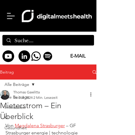
E-MAIL
Beitrag
Alle Beiträge
Thomas Gawlitta
Alle Beiträge
16. Juli 2024
2 Min. Lesezeit
Mieterstrom – Ein
Immobilien
Überblick
KI
Von 
Magdalena Strasburger
 – GF 
Gesundheit
Strasburger energie | technologie