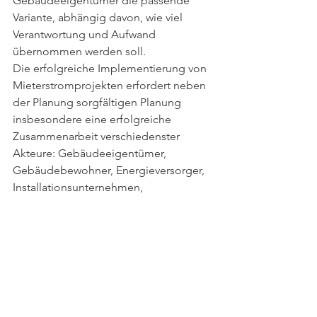
Gebäudeeigentümer die passende 
Variante, abhängig davon, wie viel 
Verantwortung und Aufwand 
übernommen werden soll.
Die erfolgreiche Implementierung von 
Mieterstromprojekten erfordert neben 
der Planung sorgfältigen Planung 
insbesondere eine erfolgreiche 
Zusammenarbeit verschiedenster 
Akteure: Gebäudeeigentümer, 
Gebäudebewohner, Energieversorger, 
Installationsunternehmen, 
Messstellenbetreiber, 
Verteilnetzbetreiber, Softwareanbieter 
und Berater müssen für die Umsetzung 
am gleichen Strang ziehen. 
Mieterstrommodelle bieten eine 
nachhaltige und wirtschaftlich attraktive 