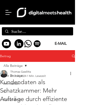
E-MAIL
Beitrag
Alle Beiträge
Thomas Gawlitta
Alle Beiträge
27. Juni 2024
1 Min. Lesezeit
Kundendaten als
Immobilien
Schatzkammer: Mehr
KI
Aufträge durch effiziente
Gesundheit