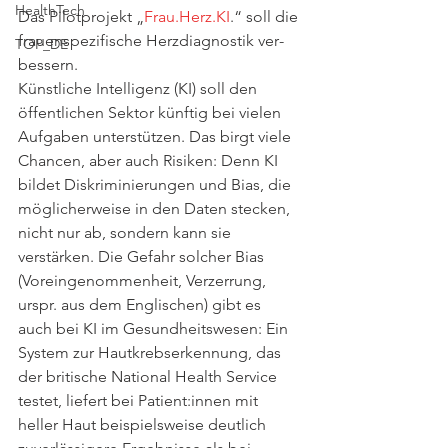
HealthTech
Das Pilotprojekt „
Frau.Herz.KI
.“ soll die 
frauen­­­spezifische Herz­diagnostik ver­
TOP_DE
bessern.
Künstliche Intelligenz (KI) soll den 
öffentlichen Sektor künftig bei vielen 
Aufgaben unterstützen. Das birgt viele 
Chancen, aber auch Risiken: Denn KI 
bildet Diskriminierungen und Bias, die 
möglicherweise in den Daten stecken, 
nicht nur ab, sondern kann sie 
verstärken. Die Gefahr solcher Bias 
(Voreingenommenheit, Verzerrung, 
urspr. aus dem Englischen) gibt es 
auch bei KI im Gesundheitswesen: Ein 
System zur Hautkrebserkennung, das 
der britische National Health Service 
testet, liefert bei Patient:innen mit 
heller Haut beispielsweise deutlich 