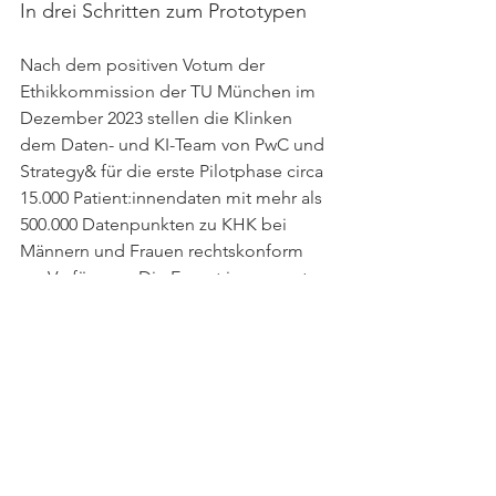
In drei Schritten zum Prototypen
Nach dem positiven Votum der 
Ethikkommission der TU München im 
Dezember 2023 stellen die Klinken 
dem Daten- und KI-Team von PwC und 
Strategy& für die erste Pilotphase circa 
15.000 Patient:innendaten mit mehr als 
500.000 Datenpunkten zu KHK bei 
Männern und Frauen rechtskonform 
zur Verfügung. Die Expert:innen werten 
die Daten hinsichtlich Qualität, das 
heißt Vollständigkeit und Genauigkeit, 
aus. Dann bewerten sie, inwiefern sie 
sich verwenden lassen, um 
verschiedene KI-Modelle zu trainieren. 
Im dritten Schritt trainieren sie die KI-
Modelle und entwickeln einen 
Prototypen für die Prognostik. Die 