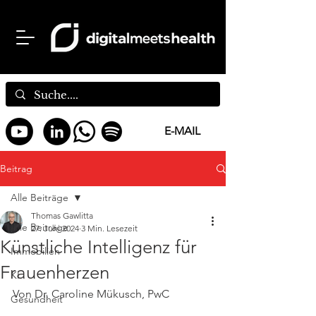
E-MAIL
Beitrag
Alle Beiträge
Thomas Gawlitta
Alle Beiträge
27. Juni 2024
3 Min. Lesezeit
Künstliche Intelligenz für
Immobilien
Frauenherzen
KI
Von Dr. Caroline Mükusch, PwC
Gesundheit