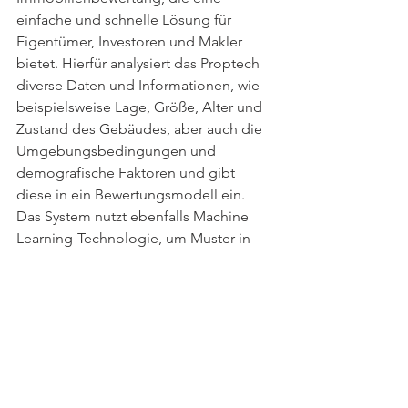
einfache und schnelle Lösung für 
Eigentümer, Investoren und Makler 
bietet. Hierfür analysiert das Proptech 
diverse Daten und Informationen, wie 
beispielsweise Lage, Größe, Alter und 
Zustand des Gebäudes, aber auch die 
Umgebungsbedingungen und 
demografische Faktoren und gibt 
diese in ein Bewertungsmodell ein. 
Das System nutzt ebenfalls Machine 
Learning-Technologie, um Muster in 
den Daten zu erkennen und Prognosen 
zu treffen, wie viel eine bestimmte 
Immobilie wert sein könnte. Die 
Ergebnisse der Bewertung können 
dann von Experten überprüft und 
angepasst werden, um sicherzustellen, 
dass sie genau und relevant sind.