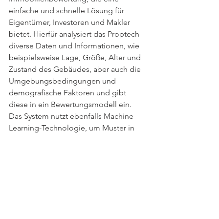
einfache und schnelle Lösung für 
Eigentümer, Investoren und Makler 
bietet. Hierfür analysiert das Proptech 
diverse Daten und Informationen, wie 
beispielsweise Lage, Größe, Alter und 
Zustand des Gebäudes, aber auch die 
Umgebungsbedingungen und 
demografische Faktoren und gibt 
diese in ein Bewertungsmodell ein. 
Das System nutzt ebenfalls Machine 
Learning-Technologie, um Muster in 
den Daten zu erkennen und Prognosen 
zu treffen, wie viel eine bestimmte 
Immobilie wert sein könnte. Die 
Ergebnisse der Bewertung können 
dann von Experten überprüft und 
angepasst werden, um sicherzustellen, 
dass sie genau und relevant sind.