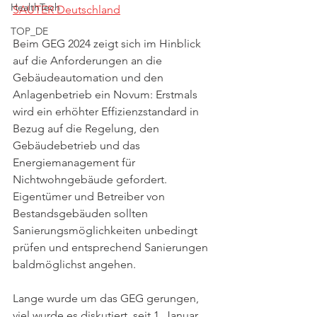
HealthTech
SAUTER Deutschland
TOP_DE
Beim GEG 2024 zeigt sich im Hinblick 
auf die Anforderungen an die 
Gebäudeautomation und den 
Anlagenbetrieb ein Novum: Erstmals 
wird ein erhöhter Effizienzstandard in 
Bezug auf die Regelung, den 
Gebäudebetrieb und das 
Energiemanagement für 
Nichtwohngebäude gefordert. 
Eigentümer und Betreiber von 
Bestandsgebäuden sollten 
Sanierungsmöglichkeiten unbedingt 
prüfen und entsprechend Sanierungen 
baldmöglichst angehen.
Lange wurde um das GEG gerungen, 
viel wurde es diskutiert, seit 1. Januar 