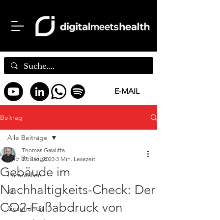
E-MAIL
Beitrag
Alle Beiträge
Thomas Gawlitta
Alle Beiträge
17. Jan. 2023
3 Min. Lesezeit
Gebäude im
Immobilien
Nachhaltigkeits-Check: Der
KI
CO2-Fußabdruck von
Gesundheit