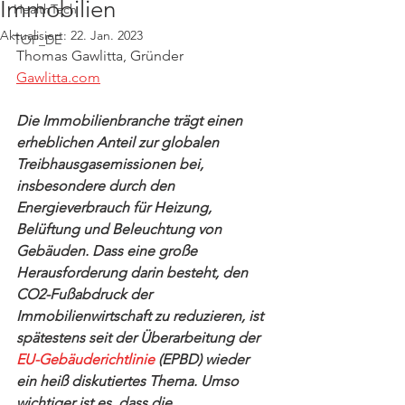
Immobilien
HealthTech
Aktualisiert:
22. Jan. 2023
TOP_DE
Thomas Gawlitta, Gründer 
Gawlitta.com
Die Immobilienbranche trägt einen 
erheblichen Anteil zur globalen 
Treibhausgasemissionen bei, 
insbesondere durch den 
Energieverbrauch für Heizung, 
Belüftung und Beleuchtung von 
Gebäuden. Dass eine große 
Herausforderung darin besteht, den 
CO2-Fußabdruck der 
Immobilienwirtschaft zu reduzieren, ist 
spätestens seit der Überarbeitung der
EU-Gebäuderichtlinie
 (EPBD) wieder 
ein heiß diskutiertes Thema. Umso 
wichtiger ist es, dass die 