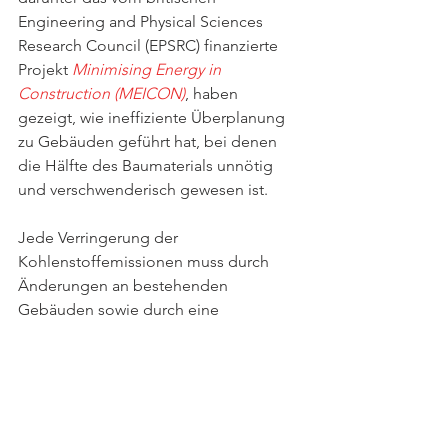
Engineering and Physical Sciences 
Research Council (EPSRC) finanzierte 
Projekt 
Minimising Energy in 
Construction (MEICON)
, haben 
gezeigt, wie ineffiziente Überplanung 
zu Gebäuden geführt hat, bei denen 
die Hälfte des Baumaterials unnötig 
und verschwenderisch gewesen ist.
Jede Verringerung der 
Kohlenstoffemissionen muss durch 
Änderungen an bestehenden 
Gebäuden sowie durch eine 
Anpassung des Entwurfsansatzes bei 
Neubauten erreicht werden. Durch 
eine vollständige Bewertung aller Arten 
von Energie, die in die Entwicklung 
neuer Gebäude und die Nachrüstung 