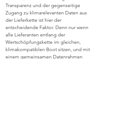
Transparenz und der gegenseitige 
Zugang zu klimarelevanten Daten aus 
der Lieferkette ist hier der 
entscheidende Faktor. Denn nur wenn 
alle Lieferanten entlang der 
Wertschöpfungskette im gleichen, 
klimakompatiblen Boot sitzen, und mit 
einem gemeinsamen Datenrahmen 
arbeiten, können CO2-Emissionen 
tatsächlich reduziert werden. 
Dank Globalisierung und 
Technisierung gibt es auch für diesen 
Prozess Werkzeuge. 
Entscheidungsträger nutzen für diesen 
Prozess spezialisierte Software-Tools 
wie die 
Climate Intelligence Platform
von THE CLIMATE CHOICE. Sie bietet 