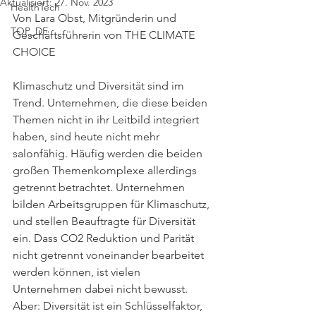
Aktualisiert:
27. Nov. 2023
HealthTech
Von Lara Obst, Mitgründerin und 
TOP_DE
Geschäftsführerin von THE CLIMATE 
CHOICE
Klimaschutz und Diversität sind im 
Trend. Unternehmen, die diese beiden 
Themen nicht in ihr Leitbild integriert 
haben, sind heute nicht mehr 
salonfähig. Häufig werden die beiden 
großen Themenkomplexe allerdings 
getrennt betrachtet. Unternehmen 
bilden Arbeitsgruppen für Klimaschutz, 
und stellen Beauftragte für Diversität 
ein. Dass CO2 Reduktion und Parität 
nicht getrennt voneinander bearbeitet 
werden können, ist vielen 
Unternehmen dabei nicht bewusst. 
Aber: Diversität ist ein Schlüsselfaktor, 