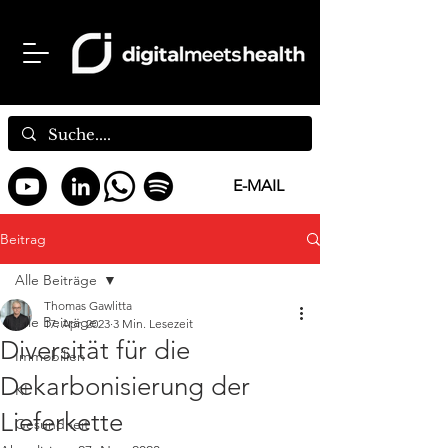
E-MAIL
Beitrag
Alle Beiträge
Thomas Gawlitta
Alle Beiträge
17. Apr. 2023
3 Min. Lesezeit
Diversität für die
Immobilien
Dekarbonisierung der
KI
Lieferkette
Gesundheit