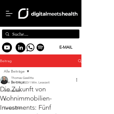
E-MAIL
Beitrag
Alle Beiträge
Thomas Gawlitta
Alle Beiträge
26. Okt. 2023
1 Min. Lesezeit
Die Zukunft von
Immobilien
Wohnimmobilien-
KI
Investments: Fünf
Gesundheit