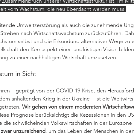
Zusammenbruch unserer Wirtschaftsstruktur ist. Im Mitt
keit vom Wachstum, die neu überdacht werden muss.
eitende Umweltzerstörung als auch die zunehmende Ungle
e Streben nach Wirtschaftswachstum zurückzuführen. Dahe
chstum selbst und die Erkundung alternativer Wege zu e
lschaft den Kernaspekt einer langfristigen Vision bilden
ng zu einer nachhaltigen Wirtschaft umzusetzen.
tum in Sicht
hren – geprägt von der COVID-19-Krise, den Herausfor
em anhaltenden Krieg in der Ukraine – ist die Weltwirtsc
getreten. 
Wir gehen von einem moderaten Wirtschaftsw
iese Prognose berücksichtigt die Rezessionen in den US
e die schwächelnden Volkswirtschaften in der Eurozone 
 zwar unzureichend
, um das Leben der Menschen in den