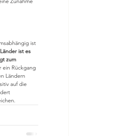
s eine Zunahme 
umsabhängig ist 
änder ist es 
ngt zum 
r ein Rückgang 
en Ländern 
tiv auf die 
dert 
eichen.