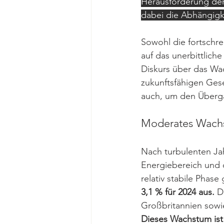
Herausforderung der 
dabei die Abhängig
Sowohl die fortschr
auf das unerbittlich
Diskurs über das Wa
zukunftsfähigen Gesel
auch, um den Überga
Moderates Wachs
Nach turbulenten Ja
Energiebereich und d
relativ stabile Phase 
3,1 % für 2024 aus.
 D
Großbritannien sowi
Dieses Wachstum ist