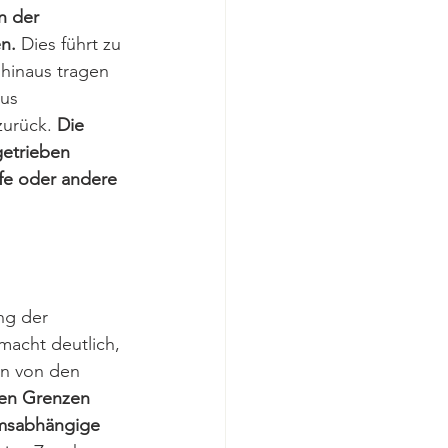
n der 
n.
 Dies führt zu 
hinaus tragen 
us 
urück. 
Die 
etrieben 
fe oder andere 
ng der 
macht deutlich, 
en von den 
hen Grenzen 
umsabhängige 