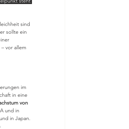
elpunkt steht 
ichheit sind 
r sollte ein 
iner 
 – vor allem 
derungen im 
haft in eine 
achstum von 
A und in 
und in Japan. 
 