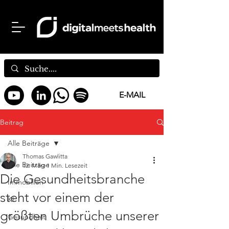
E-MAIL
Beitrag
Alle Beiträge
Thomas Gawlitta
Alle Beiträge
12. März
1 Min. Lesezeit
Die Gesundheitsbranche
Immobilien
steht vor einem der
KI
größten Umbrüche unserer
Gesundheit