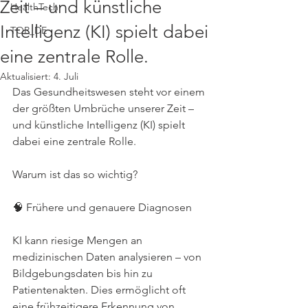
Zeit – und künstliche
HealthTech
Intelligenz (KI) spielt dabei
TOP_DE
eine zentrale Rolle.
Aktualisiert:
4. Juli
Das Gesundheitswesen steht vor einem 
der größten Umbrüche unserer Zeit – 
und künstliche Intelligenz (KI) spielt 
dabei eine zentrale Rolle.
Warum ist das so wichtig?
🧠 Frühere und genauere Diagnosen
KI kann riesige Mengen an 
medizinischen Daten analysieren – von 
Bildgebungsdaten bis hin zu 
Patientenakten. Dies ermöglicht oft 
eine frühzeitigere Erkennung von 