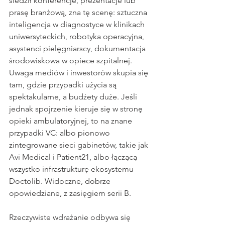
śledził konferencje, prezentacje lub 
prasę branżową, zna tę scenę: sztuczna 
inteligencja w diagnostyce w klinikach 
uniwersyteckich, robotyka operacyjna, 
asystenci pielęgniarscy, dokumentacja 
środowiskowa w opiece szpitalnej. 
Uwaga mediów i inwestorów skupia się 
tam, gdzie przypadki użycia są 
spektakularne, a budżety duże. Jeśli 
jednak spojrzenie kieruje się w stronę 
opieki ambulatoryjnej, to na znane 
przypadki VC: albo pionowo 
zintegrowane sieci gabinetów, takie jak 
Avi Medical i Patient21, albo łączącą 
wszystko infrastrukturę ekosystemu 
Doctolib. Widoczne, dobrze 
opowiedziane, z zasięgiem serii B.
Rzeczywiste wdrażanie odbywa się 