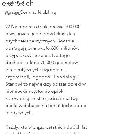
lekarskich
HealthTech
Autor: Corinna Niebling
TOP_DE
W Niemczech działa prawie 100 000 
prywatnych gabinetów lekarskich i 
psychoterapeutycznych. Rocznie 
obsługują one około 600 milionów 
przypadków leczenia. Do tego 
dochodzi około 70 000 gabinetów 
terapeutycznych: fizjoterapii, 
ergoterapii, logopedii i podologii. 
Stanowi to największy obszar opieki w 
niemieckim systemie opieki 
zdrowotnej. Jest to jednak martwy 
punkt w debacie na temat technologii 
medycznych.
Każdy, kto w ciągu ostatnich dwóch lat 