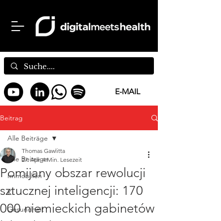
E-MAIL
Beitrag
Alle Beiträge
Thomas Gawlitta
Alle Beiträge
27. Apr.
4 Min. Lesezeit
Pomijany obszar rewolucji
Immobilien
sztucznej inteligencji: 170
KI
000 niemieckich gabinetów
Gesundheit