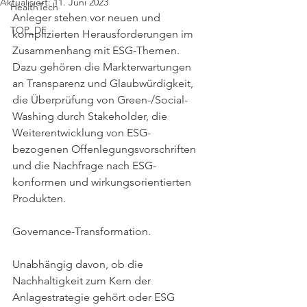
Aktualisiert:
11. Juni 2023
HealthTech
Anleger stehen vor neuen und 
TOP_DE
komplizierten Herausforderungen im 
Zusammenhang mit ESG-Themen. 
Dazu gehören die Markterwartungen 
an Transparenz und Glaubwürdigkeit, 
die Überprüfung von Green-/Social-
Washing durch Stakeholder, die 
Weiterentwicklung von ESG-
bezogenen Offenlegungsvorschriften 
und die Nachfrage nach ESG-
konformen und wirkungsorientierten 
Produkten. 
Governance-Transformation.
Unabhängig davon, ob die 
Nachhaltigkeit zum Kern der 
Anlagestrategie gehört oder ESG 