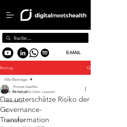
E-MAIL
Beitrag
Alle Beiträge
Thomas Gawlitta
Alle Beiträge
28. Apr. 2023
3 Min. Lesezeit
Das unterschätze Risiko der
Immobilien
Governance-
KI
Transformation
Gesundheit