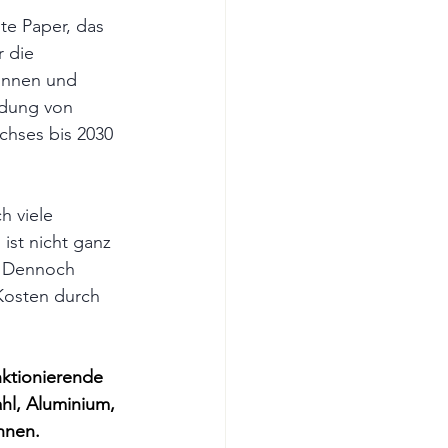
e Paper, das 
 die 
innen und 
dung von 
chses bis 2030 
h viele 
st nicht ganz 
. Dennoch 
Kosten durch 
nktionierende 
ahl, Aluminium, 
nnen. 