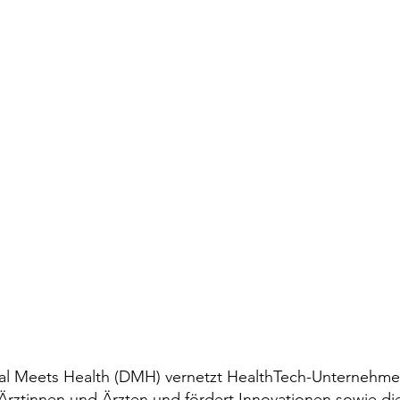
Jede Kommune muss einen
EU-T
Beitrag zum Klimaschutz
Kreis
leisten
tal Meets Health (DMH) vernetzt HealthTech-Unternehme
Ärztinnen und Ärzten und fördert Innovationen sowie di