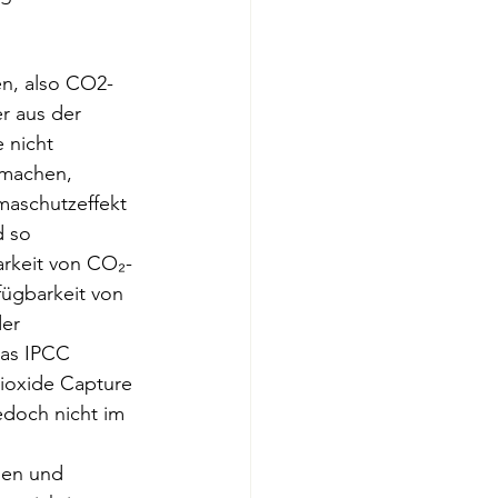
en, also CO2-
r aus der 
 nicht 
 machen, 
maschutzeffekt 
 so 
arkeit von CO₂-
fügbarkeit von 
er 
das IPCC 
ioxide Capture 
edoch nicht im 
ßen und 