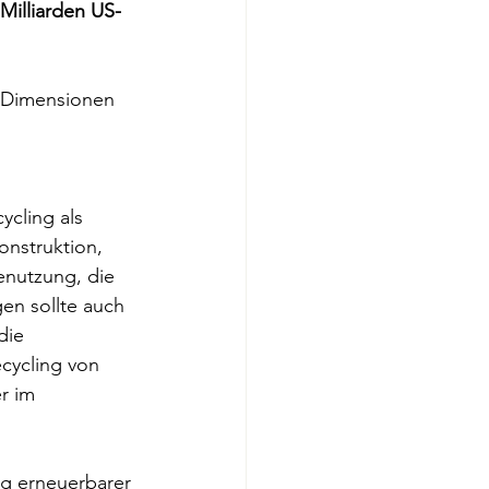
Milliarden US-
 Dimensionen 
cling als 
onstruktion, 
nutzung, die 
en sollte auch 
die 
cycling von 
r im 
ng erneuerbarer 