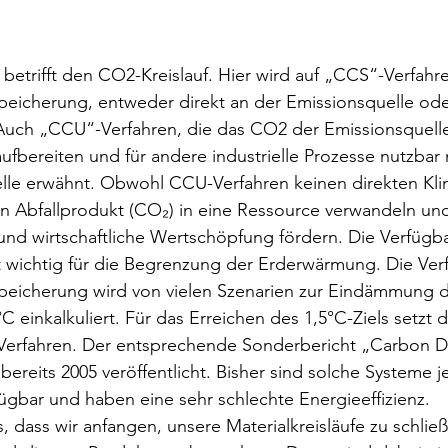
 betrifft den CO2-Kreislauf. Hier wird auf „CCS“-Verfahr
eicherung, entweder direkt an der Emissionsquelle ode
Auch „CCU“-Verfahren, die das CO2 der Emissionsquelle
ufbereiten und für andere industrielle Prozesse nutzbar
elle erwähnt. Obwohl CCU-Verfahren keinen direkten Kli
n Abfallprodukt (CO₂) in eine Ressource verwandeln und
und wirtschaftliche Wertschöpfung fördern. Die Verfügb
t wichtig für die Begrenzung der Erderwärmung. Die Ver
peicherung wird von vielen Szenarien zur Eindämmung d
 einkalkuliert. Für das Erreichen des 1,5°C-Ziels setzt 
e Verfahren. Der entsprechende Sonderbericht „Carbon D
ereits 2005 veröffentlicht. Bisher sind solche Systeme j
gbar und haben eine sehr schlechte Energieeffizienz.
s, dass wir anfangen, unsere Materialkreisläufe zu schlie