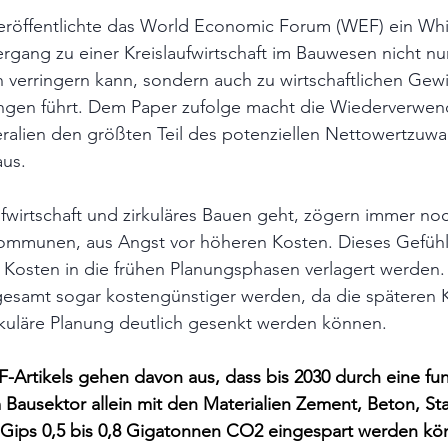
röffentlichte das World Economic Forum (WEF) ein Whit
ergang zu einer Kreislaufwirtschaft im Bauwesen nicht nur
verringern kann, sondern auch zu wirtschaftlichen Gew
ngen führt. Dem Paper zufolge macht die Wiederverwen
ralien den größten Teil des potenziellen Nettowertzuwa
aus.
wirtschaft und zirkuläres Bauen geht, zögern immer noc
munen, aus Angst vor höheren Kosten. Dieses Gefühl i
 Kosten in die frühen Planungsphasen verlagert werden
gesamt sogar kostengünstiger werden, da die späteren 
rkuläre Planung deutlich gesenkt werden können.
Artikels gehen davon aus, dass bis 2030 durch eine fu
m Bausektor allein mit den Materialien Zement, Beton, St
d Gips 0,5 bis 0,8 Gigatonnen CO2 eingespart werden kö