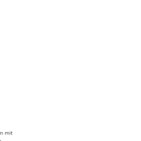
axonomie: Turbo für die
laufwirtschaft?
n mit
e