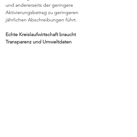
und andererseits der geringere 
Aktivierungsbetrag zu geringeren 
jährlichen Abschreibungen führt. 
Echte Kreislaufwirtschaft braucht 
Transparenz und Umweltdaten
Damit allerdings ein Bauen nach dem 
Konzept der zirkulären Wertschöpfung 
gelingt, braucht es vor allem 
Transparenz und Umweltdaten. Wird 
ein Gebäude als Rohstoffbank geplant, 
müssen bereits zu Beginn alle 
verbauten Materialien und Bauteile 
erfasst und gespeichert werden. 
Madaster bietet hierfür eine Plattform, 
die direkt mit den internationalen 
Rohstoffbörsen vernetzt ist, sodass 