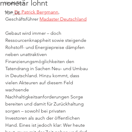
monetär lohnt
HealthTech
Von 
Dr. Patrick Bergmann
, 
TOP_DE
Geschäftsführer 
Madaster Deutschland
Gebaut wird immer – doch 
Ressourcenknappheit sowie steigende 
Rohstoff- und Energiepreise dämpfen 
neben unattraktiven 
Finanzierungsmöglichkeiten den 
Tatendrang in Sachen Neu- und Umbau 
in Deutschland. Hinzu kommt, dass 
vielen Akteuren auf diesem Feld 
wachsende 
Nachhaltigkeitsanforderungen Sorge 
bereiten und damit für Zurückhaltung 
sorgen – sowohl bei privaten 
Investoren als auch der öffentlichen 
Hand. Eines ist jedoch klar: Wer heute 