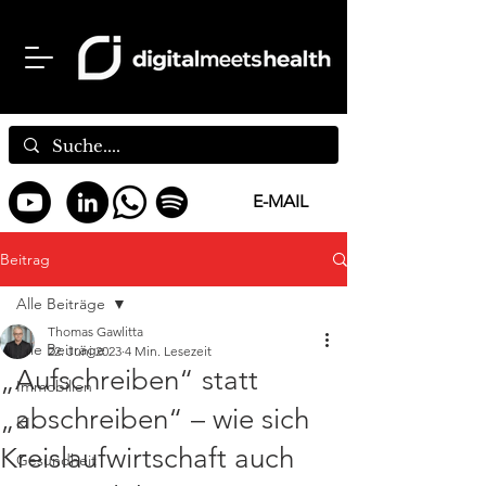
E-MAIL
Beitrag
Alle Beiträge
Thomas Gawlitta
Alle Beiträge
22. Juni 2023
4 Min. Lesezeit
„Aufschreiben“ statt
Immobilien
„abschreiben“ – wie sich
KI
Kreislaufwirtschaft auch
Gesundheit